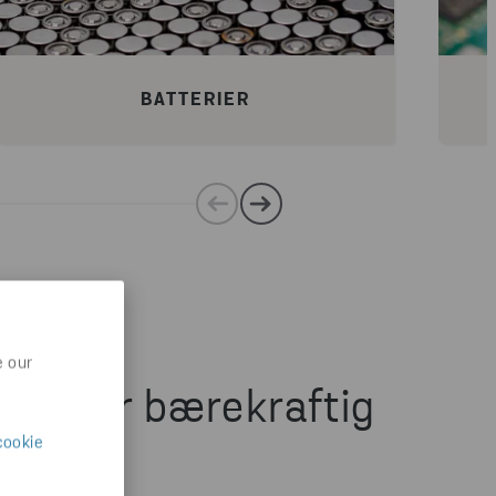
BATTERIER
e our
blir mer bærekraftig
cookie