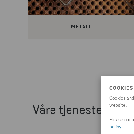
METALL
COOKIES
Cookies and
website.
Våre tjenester bidr
Please choos
policy
.