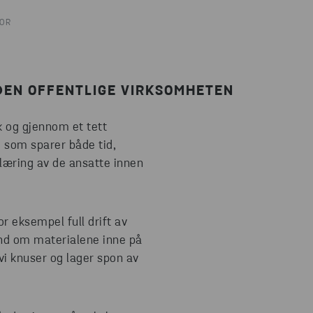
TOR
 DEN OFFENTLIGE VIRKSOMHETEN
k og gjennom et tett
g som sparer både tid,
plæring av de ansatte innen
or eksempel full drift av
ånd om materialene inne på
vi knuser og lager spon av