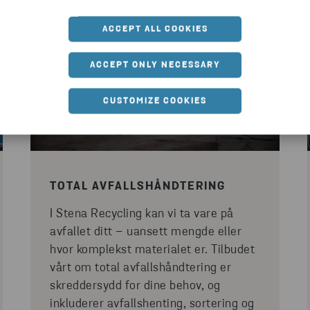
ACCEPT ALL COOKIES
ACCEPT ONLY NECESSARY
CUSTOMIZE COOKIES
TOTAL AVFALLSHÅNDTERING
I Stena Recycling kan vi ta vare på
avfallet ditt – uansett mengde eller
hvor komplekst materialet er. Tilbudet
vårt om total avfallshåndtering er
skreddersydd for dine behov, og
inkluderer avfallshenting, sortering og