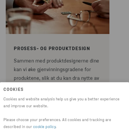
PROSESS- OG PRODUKTDESIGN
Sammen med produktdesignerne dine
kan vi øke gjenvinningsgradene for
produktene, slik at du kan dra nytte av
en mer effektiv produksjon og
COOKIES
reduserte råvarekostnader. Vi viser
Cookies and website analysis help us give you a better experience
også hvordan ulike materialer påvirker
and improve our website.
gjenvinningsgradene og gir forslag til
Please choose your preferences. All cookies and tracking are
forbedringer.
described in our
cookie policy
.