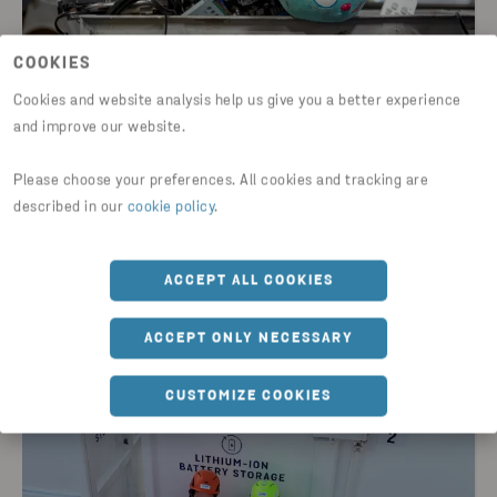
COOKIES
Cookies and website analysis help us give you a better experience
and improve our website.
2025-06-10
Stena Recycling AS lanserer nytt
Please choose your preferences. All cookies and tracking are
produsentansvarsselskap for EE-avfall
described in our
cookie policy
.
LES NYHETER
ACCEPT ALL COOKIES
ACCEPT ONLY NECESSARY
ELEKTRISK OG ELEKTRONISK AVFALL
CUSTOMIZE COOKIES