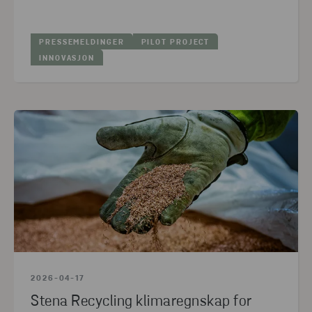
2026
(2)
2025
(8)
PRESSEMELDINGER
PILOT PROJECT
INNOVASJON
2024
(19)
2023
(7)
2022
(5)
2021
(3)
2020
(11)
2019
(5)
2018
(1)
2017
(3)
2016
(5)
2026-04-17
Stena Recycling klimaregnskap for