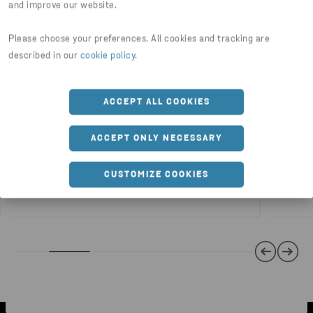
and improve our website.
Please choose your preferences. All cookies and tracking are
described in our
cookie policy
.
ACCEPT ALL COOKIES
FARLIG AVFALL
FARLIG 
ACCEPT ONLY NECESSARY
Muligheter innen håndtering av
Ikke 
CUSTOMIZE COOKIES
farlig avfall som du bør kjenne til