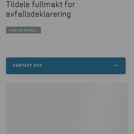
Tildele fullmakt for
avfallsdeklarering
FARLIG AVFALL
KONTAKT OSS
Hvis du trenger hjelp med å gi fullmakt eller har
andre spørsmål knyttet til deklarering av farlig
avfall, er du velkommen til å kontakte vårt
kundesenter.
KONTAKT OSS