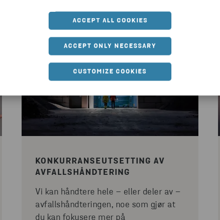
ACCEPT ALL COOKIES
ACCEPT ONLY NECESSARY
CUSTOMIZE COOKIES
KONKURRANSEUTSETTING AV
AVFALLSHÅNDTERING
Vi kan håndtere hele – eller deler av –
avfallshåndteringen, noe som gjør at
du kan fokusere mer på