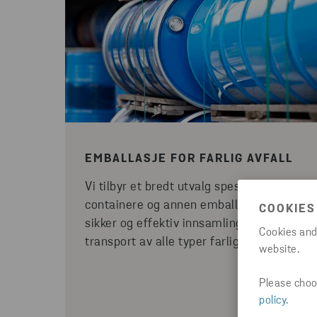
EMBALLASJE FOR FARLIG AVFALL
Vi tilbyr et bredt utvalg spesialbygde
containere og annen emballasje for
COOKIES
sikker og effektiv innsamling og
Cookies and
transport av alle typer farlig avfall.
website.
Please choos
policy
.