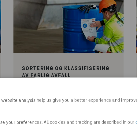
SORTERING OG KLASSIFISERING
AV FARLIG AVFALL
Våre spesialister kan besøke
virksomheten din for å identifisere,
 website analysis help us give you a better experience and improv
sortere, klassifisere, pakke, merke og
transportere farlig avfall for
gjenvinning.
e your preferences. All cookies and tracking are described in our