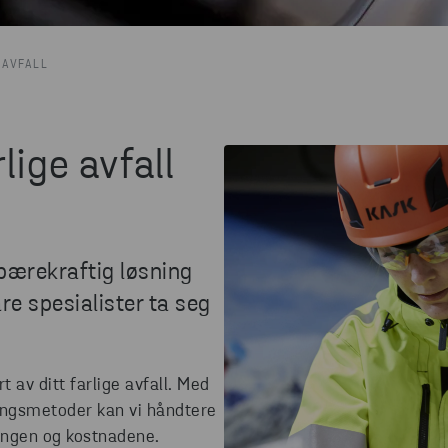
 AVFALL
lige avfall
g bærekraftig løsning
re spesialister ta seg
t av ditt farlige avfall. Med
ingsmetoder kan vi håndtere
ingen og kostnadene.