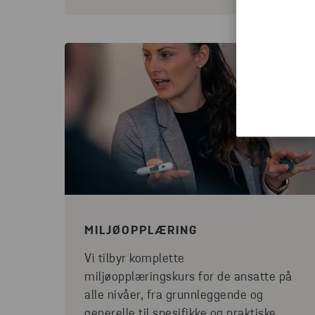
MILJØOPPLÆRING
Vi tilbyr komplette
miljøopplæringskurs for de ansatte på
alle nivåer, fra grunnleggende og
generelle til spesifikke og praktiske.