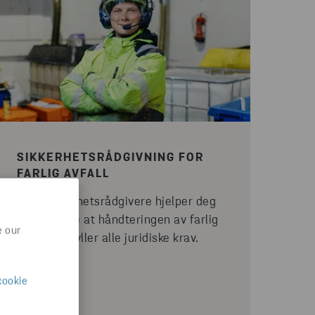
SIKKERHETSRÅDGIVNING FOR
FARLIG AVFALL
Våre sikkerhetsrådgivere hjelper deg
med å sikre at håndteringen av farlig
e our
avfall oppfyller alle juridiske krav.
cookie