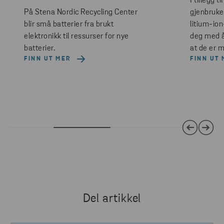
I tillegg t
På Stena Nordic Recycling Center
gjenbruke
blir små batterier fra brukt
litium-ion
elektronikk til ressurser for nye
deg med å
batterier.
at de er m
FINN UT MER
FINN UT 
Del artikkel