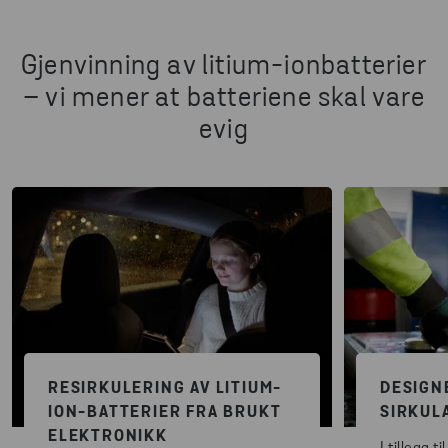
Gjenvinning av litium-ionbatterier
– vi mener at batteriene skal vare
evig
RESIRKULERING AV LITIUM-
DESIGN
ION-BATTERIER FRA BRUKT
SIRKUL
ELEKTRONIKK