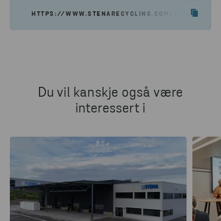
HTTPS://WWW.STENARECYCLING.COM/NO/HVA-VI-T
Du vil kanskje også være
interessert i