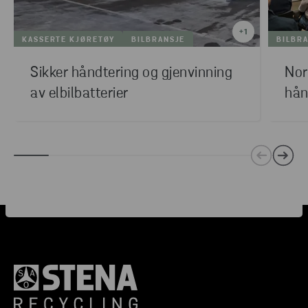
+
1
KASSERTE KJØRETØY
BILBRANSJE
BILBR
Sikker håndtering og gjenvinning
Nor
av elbilbatterier
hån