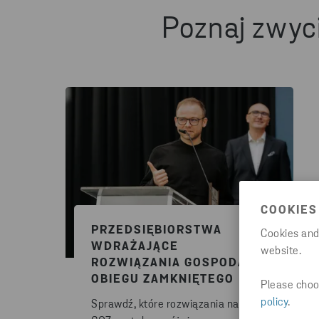
Poznaj zwyc
COOKIES
PRZEDSIĘBIORSTWA
Cookies and
WDRAŻAJĄCE
website.
ROZWIĄZANIA GOSPODARKI
OBIEGU ZAMKNIĘTEGO
Please choos
policy
.
Sprawdź, które rozwiązania na rzecz