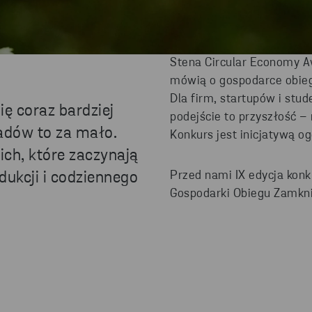
Stena Circular Economy Awa
mówią o gospodarce obiegu
Dla firm, startupów i stud
ię coraz bardziej
podejście to przyszłość –
adów to za mało.
Konkurs jest inicjatywą og
ch, które zaczynają
Przed nami IX edycja kon
odukcji i codziennego
Gospodarki Obiegu Zamkni