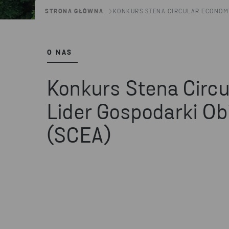
STRONA GŁÓWNA
KONKURS STENA CIRCULAR ECONOM
O NAS
Konkurs Stena Circ
Lider Gospodarki O
(SCEA)