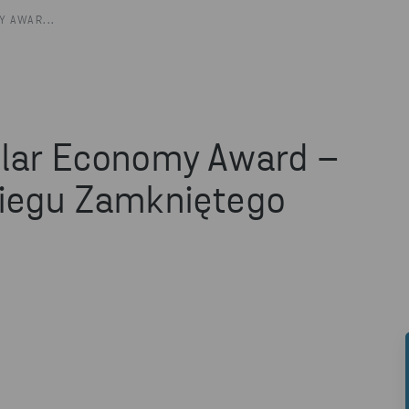
Y AWAR...
ular Economy Award –
biegu Zamkniętego