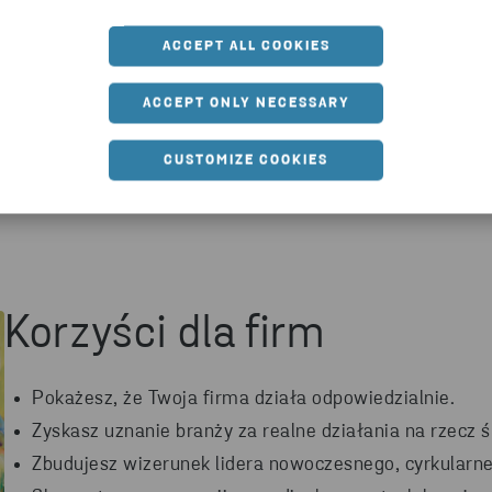
SPRAWDŹ
ACCEPT ALL COOKIES
ACCEPT ONLY NECESSARY
CUSTOMIZE COOKIES
Korzyści dla firm
Pokażesz, że Twoja firma działa odpowiedzialnie.
Zyskasz uznanie branży za realne działania na rzecz ś
Zbudujesz wizerunek lidera nowoczesnego, cyrkularne