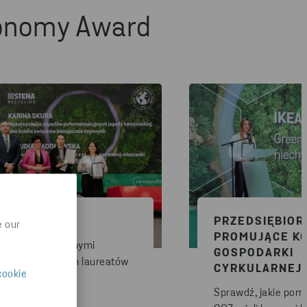
conomy Award
ENCI
PRZEDSIĘBIO
e our
PROMUJĄCE K
aj się z cyrkularnymi
GOSPODARKI
ami poprzednich laureatów
CYRKULARNEJ
cookie
su.
Sprawdź, jakie pom
WDŹ