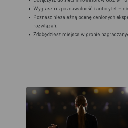
Dołączysz do sieci innowatorów GOZ w Pol
Wygrasz rozpoznawalność i autorytet – nie
Poznasz niezależną ocenę cenionych ekspe
rozwiązań.
Zdobędziesz miejsce w gronie nagradzanyc