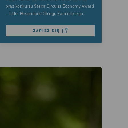
oraz konkursu Stena Circular Economy Award
– Lider Gospodarki Obiegu Zamkniętego.
ZAPISZ SIĘ