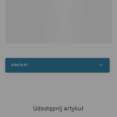
KONTAKT
Masz pytania na temat konkursu Stena Circular
Economy Award (SCEA)? Skontaktuj się z nami!
NAPISZ DO NAS
Udostępnij artykuł