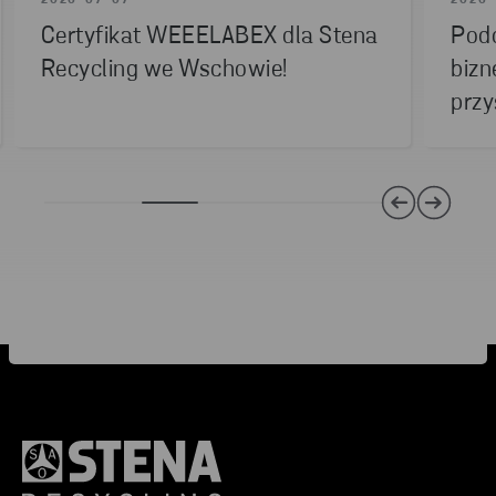
2026-07-07
2026-
Certyfikat WEEELABEX dla Stena
Podc
Recycling we Wschowie!
bizn
przy