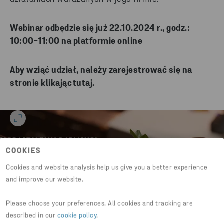
Webinar odbędzie się już 22.10.2024 r., godz.:
10:00-11:00 na platformie online
Aby wziąć udział, należy zarejestrować się na
stronie klikając
tutaj.
COOKIES
Cookies and website analysis help us give you a better experience
and improve our website.
Please choose your preferences. All cookies and tracking are
described in our
cookie policy
.