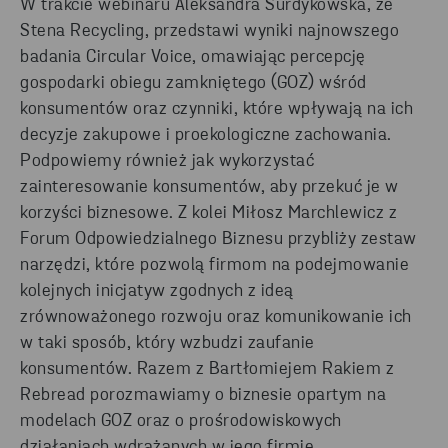
W trakcie webinaru Aleksandra Surdykowska, ze
Stena Recycling, przedstawi wyniki najnowszego
badania Circular Voice, omawiając percepcję
gospodarki obiegu zamkniętego (GOZ) wśród
konsumentów oraz czynniki, które wpływają na ich
decyzje zakupowe i proekologiczne zachowania.
Podpowiemy również jak wykorzystać
zainteresowanie konsumentów, aby przekuć je w
korzyści biznesowe. Z kolei Miłosz Marchlewicz z
Forum Odpowiedzialnego Biznesu
przybliży zestaw
narzędzi, które pozwolą firmom na podejmowanie
kolejnych inicjatyw zgodnych z ideą
zrównoważonego rozwoju oraz komunikowanie ich
w taki sposób, który wzbudzi zaufanie
konsumentów.
Razem z Bartłomiejem Rakiem z
Rebread porozmawiamy o biznesie opartym na
modelach GOZ oraz o prośrodowiskowych
działaniach wdrażanych w jego firmie.