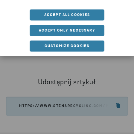
ACCEPT ALL COOKIES
ACCEPT ONLY NECESSARY
KONTAKT
CUSTOMIZE COOKIES
Masz pytania na temat konkursu Stena Circular
Economy Award (SCEA)? Skontaktuj się z nami!
NAPISZ DO NAS
Udostępnij artykuł
HTTPS://WWW.STENARECYCLING.COM/PL/AKTUALN