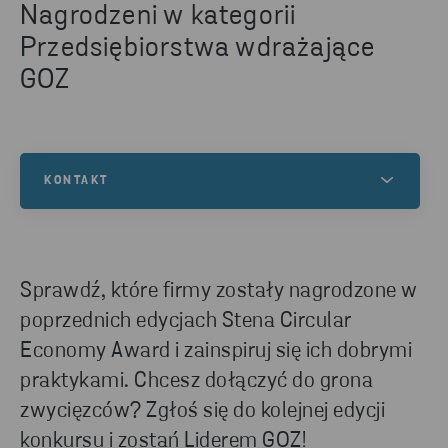
Nagrodzeni w kategorii
Przedsiębiorstwa wdrażające
GOZ
KONTAKT
Masz pytania na temat konkursu Stena Circular
Economy Award (SCEA)? Skontaktuj się z nami!
Sprawdź, które firmy zostały nagrodzone w
poprzednich edycjach Stena Circular
NAPISZ DO NAS
Economy Award i zainspiruj się ich dobrymi
praktykami. Chcesz dołączyć do grona
zwycięzców? Zgłoś się do kolejnej edycji
konkursu i zostań Liderem GOZ!