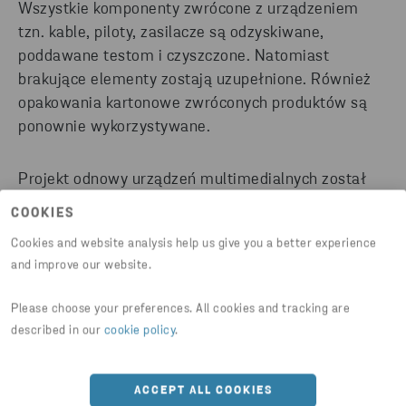
Wszystkie komponenty zwrócone z urządzeniem
tzn. kable, piloty, zasilacze są odzyskiwane,
poddawane testom i czyszczone. Natomiast
brakujące elementy zostają uzupełnione. Również
opakowania kartonowe zwróconych produktów są
ponownie wykorzystywane.
Projekt odnowy urządzeń multimedialnych został
wdrożony w 2011 roku w celu zoptymalizowania
COOKIES
procesów zarządzania zapasem urządzeń
Cookies and website analysis help us give you a better experience
przyjmowanych do Magazynu Centralnego. Program
and improve our website.
odnowy nie tylko przyczynia się do ograniczenia
negatywnego wpływu firmy na środowisko, ale
Please choose your preferences. All cookies and tracking are
także doprowadził do optymalizacji budżetu i
described in our
cookie policy
.
wpłynął na poprawę satysfakcji klienta.
ACCEPT ALL COOKIES
Usługa odnowy urządzeń realizowana jest także dla