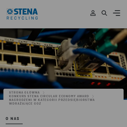
STRONA GŁÓWNA
KONKURS STENA CIRCULAR ECONOMY AWARD
NAGRODZENI W KATEGORII PRZEDSIĘBIORSTWA
WDRAŻAJĄCE GOZ
O NAS