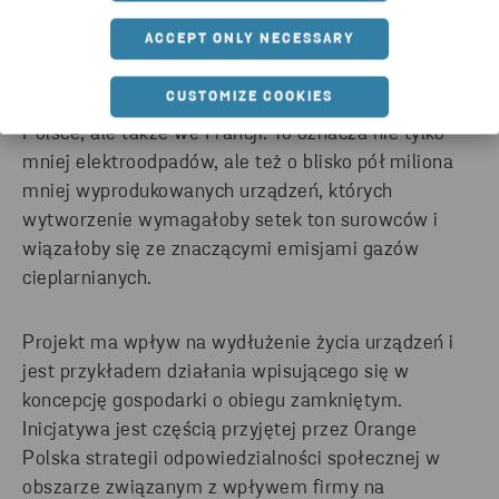
innych krajów, w których działa Grupa Orange. W
ACCEPT ONLY NECESSARY
2018 roku Orange Polska S.A. odnowiła prawie pół
miliona modemów i routerów, które następnie
CUSTOMIZE COOKIES
zostały ponownie wprowadzone do użytkowania w
Polsce, ale także we Francji. To oznacza nie tylko
mniej elektroodpadów, ale też o blisko pół miliona
mniej wyprodukowanych urządzeń, których
wytworzenie wymagałoby setek ton surowców i
wiązałoby się ze znaczącymi emisjami gazów
cieplarnianych.
Projekt ma wpływ na wydłużenie życia urządzeń i
jest przykładem działania wpisującego się w
koncepcję gospodarki o obiegu zamkniętym.
Inicjatywa jest częścią przyjętej przez Orange
Polska strategii odpowiedzialności społecznej w
obszarze związanym z wpływem firmy na