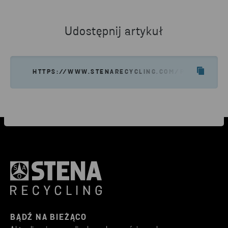
Udostępnij artykuł
HTTPS://WWW.STENARECYCLING.COM/PL/NASZE-U
BĄDŹ NA BIEŻĄCO