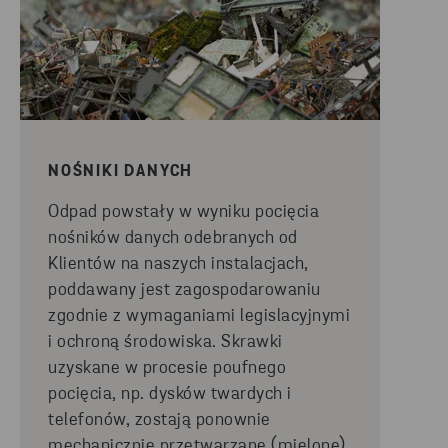
NOŚNIKI DANYCH
Odpad powstały w wyniku pocięcia
nośników danych odebranych od
Klientów na naszych instalacjach,
poddawany jest zagospodarowaniu
zgodnie z wymaganiami legislacyjnymi
i ochroną
środowiska
.
Skrawki
uzyskane w procesie
poufn
ego
pocięcia,
np. dysków twardych i
telefonów
,
zostają
ponownie
mechanicznie przetwarzan
e
(mielone)