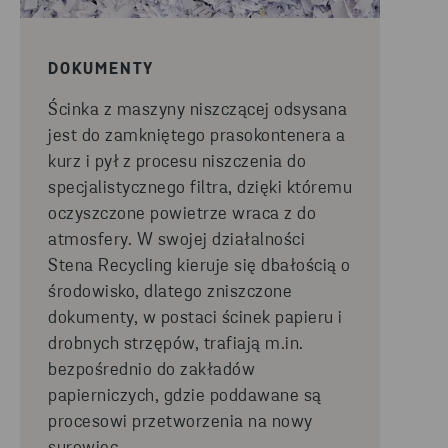
DOKUMENTY
Ścinka z maszyny niszczącej odsysana
jest do zamkniętego
prasokontenera
a
kurz i pył z procesu niszczenia do
specjali
stycznego
filtra,
dzięki któremu
oczyszczone powietrze wraca z do
atmosfery.
W swojej działalności
Stena Recycling kieruje się dbałością o
ś
rodowisko, dlatego zniszczone
dokumenty, w postaci ścinek papieru i
drobnych strzępów, trafiają m.in.
bezpośrednio do zakładów
papierniczych, gdzie poddawane są
procesowi przetworzenia na nowy