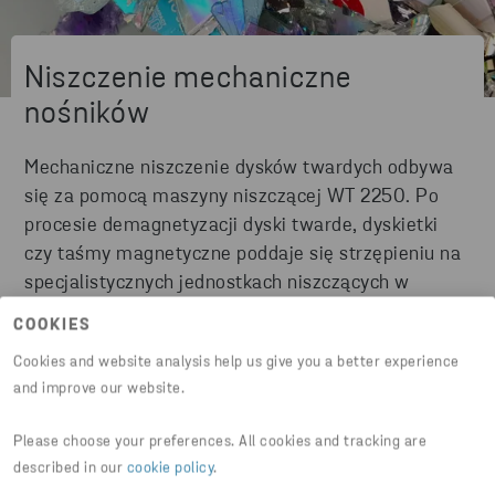
Niszczenie mechaniczne
nośników
Mechaniczne niszczenie dysków twardych odbywa
się za pomocą maszyny niszczącej WT 2250.
Po
procesie demagnetyzacji
dyski twarde, dyskietki
czy taśmy magnetyczne poddaje się strzępieniu na
specjalistycznych jednostkach niszczących w
oddziale Stena Recycling.
COOKIES
Cookies and website analysis help us give you a better experience
and improve our website.
Please choose your preferences. All cookies and tracking are
described in our
cookie policy
.