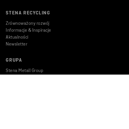
STENA RECYCLING
Zrównoważony rozwój
Informacje & Inspiracje
Aktualności
Newsletter
GRUPA
Stena Metall Group
Kodeks Postępowania
Zgłaszanie nieprawidłowości
KONTAKT
Znajdź oddział
Skontaktuj się z nami