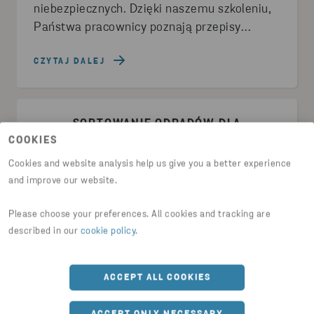
niebezpiecznych. Dzięki naszemu szkoleniu,
Państwa pracownicy poznają przepisy
związane z odpadami niebezpiecznymi,
klasyfikację tych odpadów, jak również
CZYTAJ DALEJ
dowiedzą się, jak we właściwy sposób
oznaczyć i przygotować je do transportu.
Szkolenie jest prowadzone przez
SORTOWANIE ODPADÓW DLA
doświadczonego doradcę ADR, który
COOKIES
PRACOWNIKÓW
specjalizuje się w doradztwie w zakresie
Cookies and website analysis help us give you a better experience
odpadów przemysłowych.
and improve our website.
Please choose your preferences. All cookies and tracking are
described in our
cookie policy
.
ACCEPT ALL COOKIES
ACCEPT ONLY NECESSARY