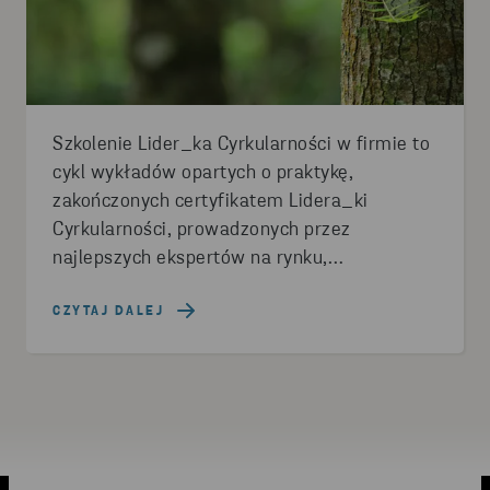
Szkolenie Lider_ka Cyrkularności w firmie to
cykl wykładów opartych o praktykę,
zakończonych certyfikatem Lidera_ki
Cyrkularności, prowadzonych przez
najlepszych ekspertów na rynku,
obejmujących kwestie związane z legislacją,
wdrażaniem rozwiązań GOZ, mierzeniem i
CZYTAJ DALEJ
raportowaniem cyrkularnych projektów.