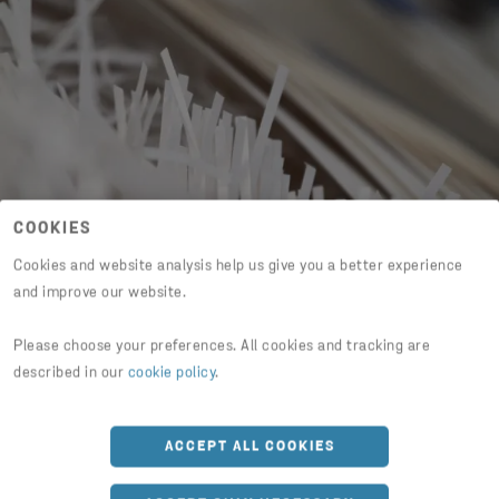
COOKIES
Cookies and website analysis help us give you a better experience
and improve our website.
Please choose your preferences. All cookies and tracking are
described in our
cookie policy
.
Różnice cen na rynku papieru z
ACCEPT ALL COOKIES
recyklingu