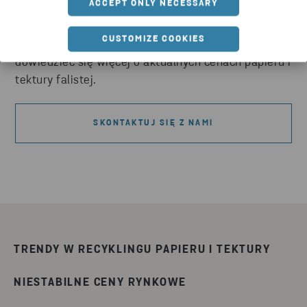
ACCEPT ONLY NECESSARY
Wszystkie ceny surowców są niestabilne i dotyczy
CUSTOMIZE COOKIES
to również papieru. Skontaktuj się z nami, aby
dowiedzieć się więcej o aktualnych cenach papieru i
tektury falistej.
SKONTAKTUJ SIĘ Z NAMI
TRENDY W RECYKLINGU PAPIERU I TEKTURY
NIESTABILNE CENY RYNKOWE