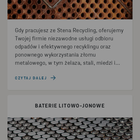
Gdy pracujesz ze Stena Recycling, oferujemy
Twojej firmie niezawodne usługi odbioru
odpadów i efektywnego recyklingu oraz
ponownego wykorzystania złomu
metalowego, w tym żelaza, stali, miedzi i
aluminium. Wybierz wysokiej jakości
surowce pochodzące z recyklingu!
CZYTAJ DALEJ
BATERIE LITOWO-JONOWE