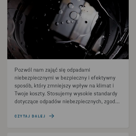
Pozwól nam zająć się odpadami
niebezpiecznymi w bezpieczny i efektywny
sposób, który zmniejszy wpływ na klimat i
Twoje koszty. Stosujemy wysokie standardy
dotyczące odpadów niebezpiecznych, zgodne
z obowiązującymi przepisami oraz własne,
bardziej rygorystyczne wymagania.
CZYTAJ DALEJ