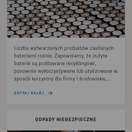
Liczba wytwarzanych produktów zasilanych
bateriami rośnie. Zapewniamy, że zużyte
baterie są poddawane recyklingowi,
ponownie wykorzystywane lub utylizowane w
sposób korzystny dla firmy i środowiska.
Sprzedajemy również wysokiej jakości
surowce wtórne.
CZYTAJ DALEJ
ODPADY NIEBEZPIECZNE