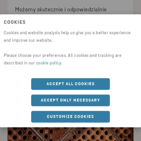
Możemy skutecznie i odpowiedzialnie
zbierać, ponownie wykorzystywać i
COOKIES
poddawać recyklingowi odpady
Cookies and website analysis help us give you a better experience
elektroniczne, a eksperci Stena Recycling
and improve our website.
bezpiecznie usuwają wszystkie elementy i
substancje niebezpieczne. Sprzedajemy
Please choose your preferences. All cookies and tracking are
również wysokiej jakości metale odzyskane z
CZYTAJ DALEJ
described in our
cookie policy
.
urządzeń elektronicznych.
ACCEPT ALL COOKIES
METALE
ACCEPT ONLY NECESSARY
CUSTOMIZE COOKIES