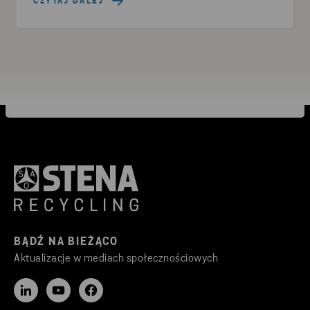
i innych odpadów produkcyjnych.
CZYTAJ DALEJ
BĄDŹ NA BIEŻĄCO
Aktualizacje w mediach społecznościowych