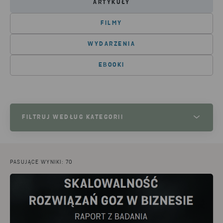
ARTYKUŁY
FILMY
WYDARZENIA
EBOOKI
FILTRUJ WEDŁUG KATEGORII
RECYKLING ODPADÓW
(17)
BRANŻA PRODUKCYJNA
(8)
BATERIE
(7)
PASUJĄCE WYNIKI: 70
ZUŻYTY SPRZĘT ELEKTRYCZNY I
(6)
ELEKTRONICZNY/ ELEKTRONIKA
INFORMACJE PRASOWE
(5)
METAL
(5)
TWORZYWA SZTUCZNE
(5)
RETAIL
(4)