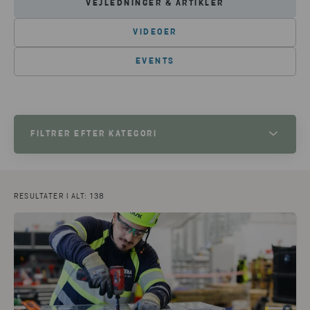
VEJLEDNINGER & ARTIKLER
VIDEOER
EVENTS
FILTRER EFTER KATEGORI
NYHEDER
(31)
FREMSTILLING
(30)
INDUSTRIER
(29)
PLAST
(22)
RESULTATER I ALT: 138
FARLIGT AFFALD
(19)
METAL
(18)
ELEKTRONIK
(17)
BATTERIER
(13)
MATERIALE
(13)
DETAILHANDEL
(8)
PAPIR
(8)
AUTOMOTIVE
(5)
CIRKULÆR RÅDGIVNING
(5)
CIRCULAR VOICE 2023
(4)