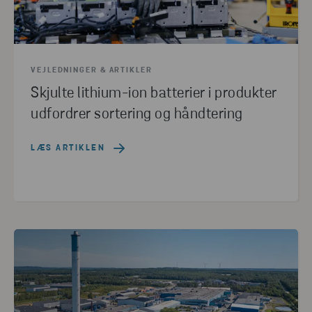
ALTERNATIVE RÅMATERIALER
(4)
FILIALER
(4)
PILOT PROJECT
(3)
CIRCULAR VOICE 2022
(3)
PHARMA
(3)
INNOVATION
(2)
CIRCULAR VOICE 2024
(2)
INFRASTRUKTUR
(2)
VEJLEDNINGER & ARTIKLER
ELV
(1)
PROCESINDUSTRIEN
(1)
Skjulte lithium-ion batterier i produkter
OFFENTLIGE SEKTOR
(1)
UDDANNELSE
(1)
udfordrer sortering og håndtering
CONTAINERE & BEHOLDERE
(1)
LÆS ARTIKLEN
NULSTIL ALLE FILTRE