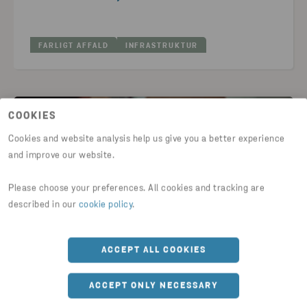
FARLIGT AFFALD
INFRASTRUKTUR
COOKIES
Cookies and website analysis help us give you a better experience
and improve our website.
Please choose your preferences. All cookies and tracking are
described in our
cookie policy
.
ACCEPT ALL COOKIES
VEJLEDNINGER & ARTIKLER
Ændringer i Affaldsdatasystemet –
ACCEPT ONLY NECESSARY
hvad de betyder for din virksomhed?