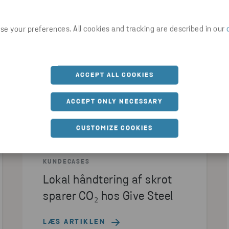
PHARMA
OFFENTLIGE SEKTOR
e your preferences. All cookies and tracking are described in our
ACCEPT ALL COOKIES
ACCEPT ONLY NECESSARY
CUSTOMIZE COOKIES
KUNDECASES
Lokal håndtering af skrot
sparer CO₂ hos Give Steel
LÆS ARTIKLEN