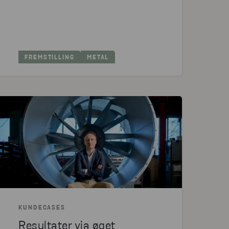
FREMSTILLING
METAL
KUNDECASES
Resultater via øget