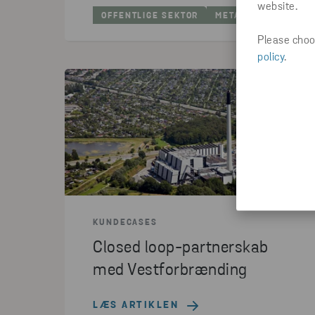
website.
OFFENTLIGE SEKTOR
METAL
Please choos
policy
.
KUNDECASES
Closed loop-partnerskab
med Vestforbrænding
LÆS ARTIKLEN