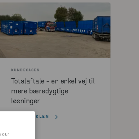
KUNDECASES
Totalaftale - en enkel vej til
mere bæredygtige
løsninger
LÆS ARTIKLEN
e our