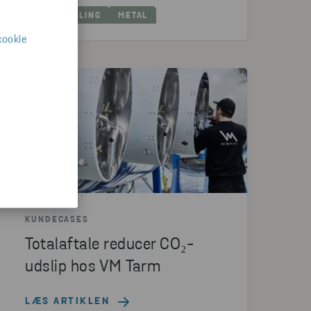
FREMSTILLING
METAL
cookie
KUNDECASES
Totalaftale reducer CO₂-
udslip hos VM Tarm
LÆS ARTIKLEN