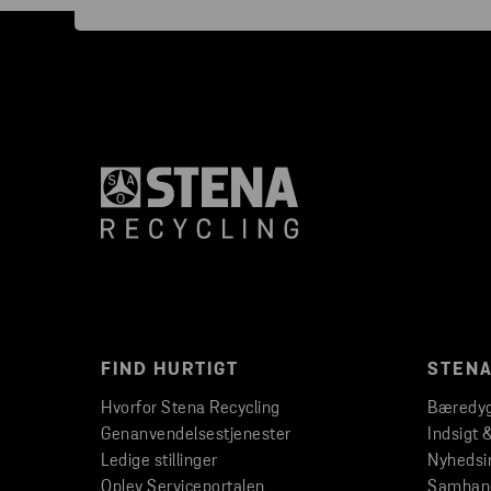
FIND HURTIGT
STENA
Hvorfor Stena Recycling
Bæredyg
Genanvendelsestjenester
Indsigt 
Ledige stillinger
Nyhedsi
Oplev Serviceportalen
Samhand