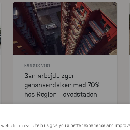
KUNDECASES
Samarbejde øger
genanvendelsen med 70%
hos Region Hovedstaden
LÆS ARTIKLEN
 website analysis help us give you a better experience and improv