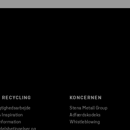
 RECYCLING
KONCERNEN
tighedsarbejde
Stena Metall Group
& Inspiration
Adfærdskodeks
nformation
Whistleblowing
elsbetingelser og