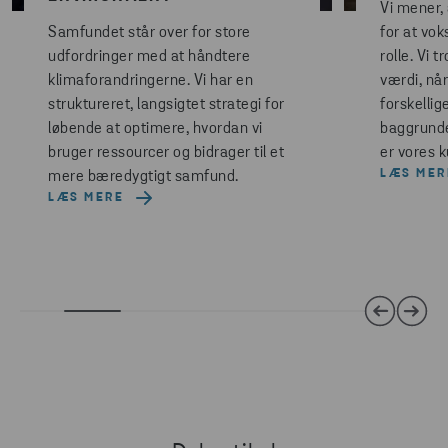
Vi mener, 
Samfundet står over for store
for at vok
udfordringer med at håndtere
rolle. Vi t
klimaforandringerne. Vi har en
værdi, n
struktureret, langsigtet strategi for
forskelli
løbende at optimere, hvordan vi
baggrunde
bruger ressourcer og bidrager til et
er vores k
LÆS MER
mere bæredygtigt samfund.
LÆS MERE