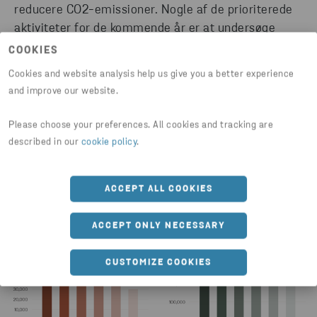
reducere CO2-emissioner. Nogle af de prioriterede
aktiviteter for de kommende år er at undersøge
mulighederne for at elektrificere en større del af
COOKIES
køretøjsflåden, øge mængden af bæredygtigt kildet
Cookies and website analysis help us give you a better experience
biobrændstof og øge brugen af vedvarende energi.
and improve our website.
Der vil også være fokus på indkøbt transport og
logistik for at undersøge, hvordan man kan opnå
Please choose your preferences. All cookies and tracking are
effektive reduktioner.
described in our
cookie policy
.
ACCEPT ALL COOKIES
ACCEPT ONLY NECESSARY
CUSTOMIZE COOKIES