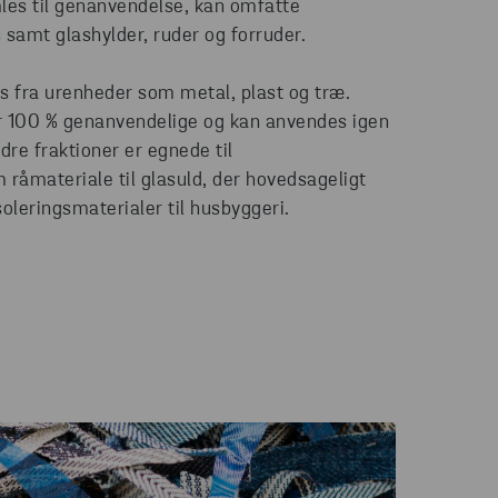
les til genanvendelse, kan omfatte
s samt glashylder, ruder og forruder.
s fra urenheder som metal, plast og træ.
er 100 % genanvendelige og kan anvendes igen
dre fraktioner er egnede til
råmateriale til glasuld, der hovedsageligt
soleringsmaterialer til husbyggeri.