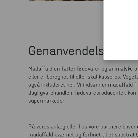
Genanvendelse af m
Madaffald omfatter fødevarer og animalske bi
eller er beregnet til eller skal kasseres. Vege
også inkluderet her. Vi indsamler madaffald fr
dagligvarehandlen, fødevareproducenter, kom
supermarkeder.
På vores anlæg eller hos vore partnere bliver
madaffald kværnet og forfinet til et substrat