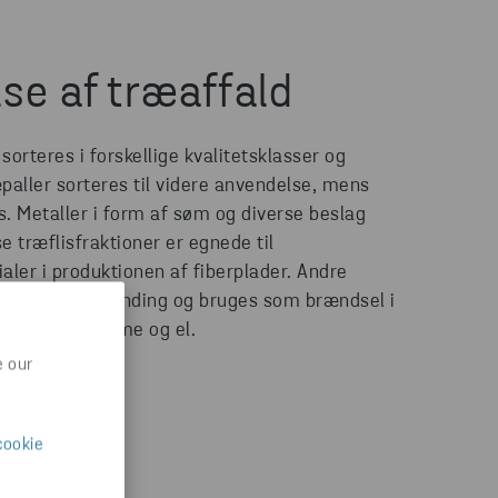
se af træaffald
sorteres i forskellige kvalitetsklasser og
paller sorteres til videre anvendelse, mens
lis. Metaller i form af søm og diverse beslag
 træflisfraktioner er egnede til
ler i produktionen af fiberplader. Andre
 til energiudvinding og bruges som brændsel i
erer fjernvarme og el.
e our
cookie