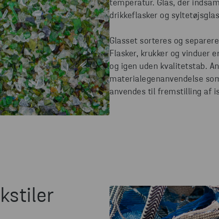
temperatur. Glas, der indsam
drikkeflasker og syltetøjsgla
Glasset sorteres og separere
Flasker, krukker og vinduer 
og igen uden kvalitetstab. An
materialegenanvendelse som 
anvendes til fremstilling af i
kstiler