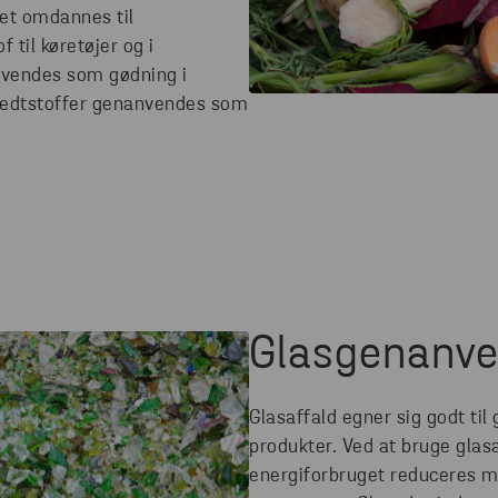
det omdannes til
til køretøjer og i
nvendes som gødning i
fedtstoffer genanvendes som
Glasgenanve
Glasaffald egner sig godt til
produkter. Ved at bruge glasa
energiforbruget reduceres m