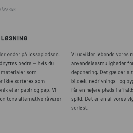
 RÅVARER
 LØSNING
aler ender på lossepladsen.
Vi udvikler løbende vores 
dnyttes bedre – hvis du
anvendelsesmuligheder for
e materialer som
deponering. Det gælder alt 
der ikke sorteres som
bildæk, nedrivnings- og byg
onik eller papir og pap. Vi
får en højere plads i affal
on tons alternative råvarer
spild. Det er en af vores v
seriøst.