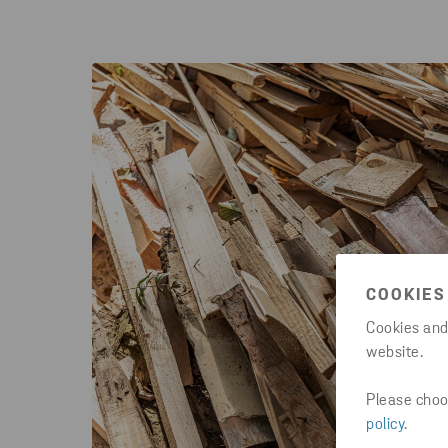
COOKIES
Cookies and
website.
Please choos
policy
.