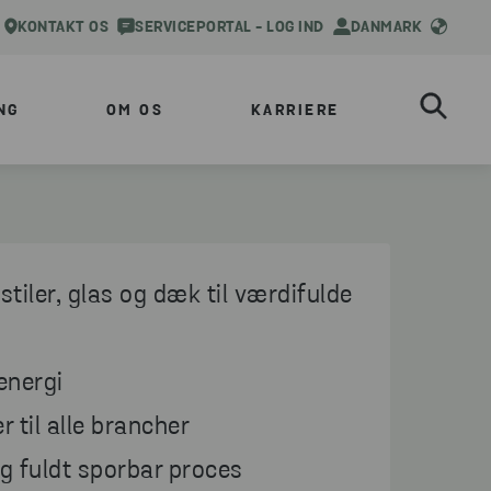
KONTAKT OS
SERVICEPORTAL - LOG IND
DANMARK
NG
OM OS
KARRIERE
tiler, glas og dæk til værdifulde
 energi
 til alle brancher
og fuldt sporbar proces