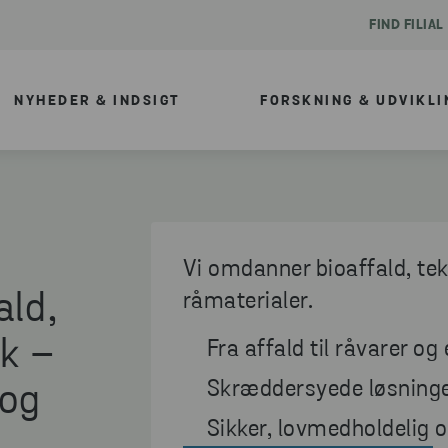
FIND FILIAL
NYHEDER & INDSIGT
FORSKNING & UDVIKLI
Vi omdanner bioaffald, teks
ald,
råmaterialer.
æk –
Fra affald til råvarer og
Skræddersyede løsninger
 og
Sikker, lovmedholdelig 