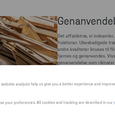
Genanvendel
Det affaldstræ, vi indsamler, 
fraktioner. Ubeskadigede træ
andre kvaliteter knuses til f
fjernes og genanvendes. Visse
genanvendelse som råmateria
fraktioner er mere velegnede
kraftvarmeværker, der produc
 website analysis help us give you a better experience and improv
e your preferences. All cookies and tracking are described in our