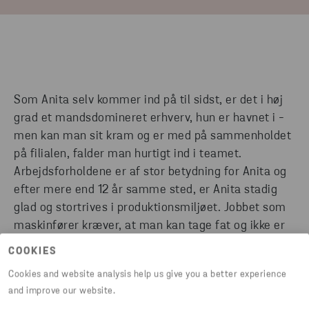
Som Anita selv kommer ind på til sidst, er det i høj
grad et mandsdomineret erhverv, hun er havnet i -
men kan man sit kram og er med på sammenholdet
på filialen, falder man hurtigt ind i teamet.
Arbejdsforholdene er af stor betydning for Anita og
efter mere end 12 år samme sted, er Anita stadig
glad og stortrives i produktionsmiljøet. Jobbet som
maskinfører kræver, at man kan tage fat og ikke er
bange for at få skidt under neglene - og det er
COOKIES
bestemt heller ikke noget, der generer Anita -
Cookies and website analysis help us give you a better experience
tværtimod.
and improve our website.