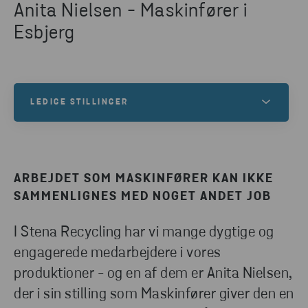
Anita Nielsen - Maskinfører i
Esbjerg
LEDIGE STILLINGER
Har du tænkt over, hvordan du kan arbejde med
bæredygtighed - på rigtig vis? Kom med os.
Bæredygtighed er en del af vores DNA. Her starter
ARBEJDET SOM MASKINFØRER KAN IKKE
din karriere hos Stena Recycling.
SAMMENLIGNES MED NOGET ANDET JOB
I Stena Recycling har vi mange dygtige og
LEDIGE STILLINGER
engagerede medarbejdere i vores
produktioner - og en af dem er Anita Nielsen,
der i sin stilling som Maskinfører giver den en