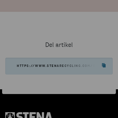
Del artikel
HTTPS://WWW.STENARECYCLING.COM/DA/KARRIE