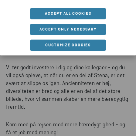
Har du arbejdslysten til at indgå i projekter, og
ACCEPT ALL COOKIES
ønsker du at udvikle dig i din stilling, er det absolut
noget, vi imødekommer, såfremt vi ser et
ACCEPT ONLY NECESSARY
potentiale. Vi bakker op om uddannelse, kurser og
oplæring, så vi sammen kommer i mål med dine
CUSTOMIZE COOKIES
drømme.
Vi tør godt investere i dig og dine kollegaer - og du
vil også opleve, at når du er en del af Stena, er det
svært at slippe os igen. Ancienniteten er høj,
diversiteten er bred og alle er en del af det store
billede, hvor vi sammen skaber en mere bæredygtig
fremtid.
Kom med på rejsen mod mere bæredygtighed - og
få et job med mening!