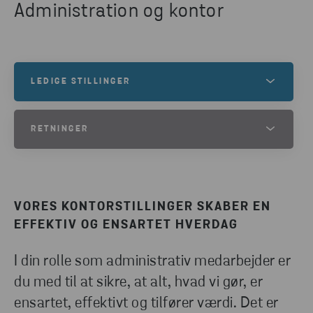
Administration og kontor
LEDIGE STILLINGER
Få besked når vi søger ny kollega.
RETNINGER
LEDIGE STILLINGER
HR
Økonomi
VORES KONTORSTILLINGER SKABER EN
Kundesupport/Salgsupport
EFFEKTIV OG ENSARTET HVERDAG
Brovægt
I din rolle som administrativ medarbejder er
Teknisk afdeling
du med til at sikre, at alt, hvad vi gør, er
Logistik
ensartet, effektivt og tilfører værdi. Det er
Kommunikation