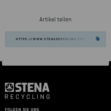
Artikel teilen
HTTPS://WWW.STENARECYCLING.COM/DE/UEBER-U
FOLGEN SIE UNS