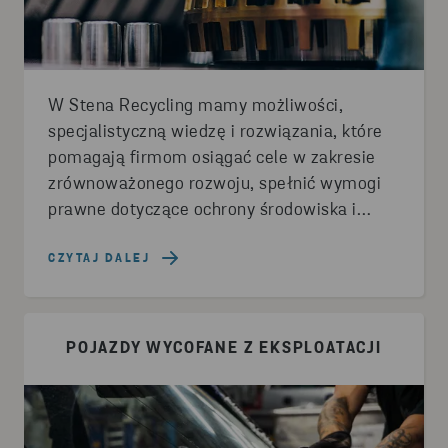
W Stena Recycling mamy możliwości,
specjalistyczną wiedzę i rozwiązania, które
pomagają firmom osiągać cele w zakresie
zrównoważonego rozwoju, spełnić wymogi
prawne dotyczące ochrony środowiska i
budują wartość dla Twojej firmy –
począwszy od podniesienia poziomu
CZYTAJ DALEJ
recyklingu i efektywności zarządzania
odpadami, a skończywszy na redukcji emisji i
kosztów.
POJAZDY WYCOFANE Z EKSPLOATACJI