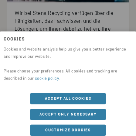
Wir bei Stena Recycling verfügen über die
Fähigkeiten, das Fachwissen und die
Lösungen, um Ihnen dabei zu helfen, Ihre
Nachhaltigkeitsziele zu erreichen, die
COOKIES
Umweltgesetzgebung einzuhalten und den
Cookies and website analysis help us give you a better experience
größten Nutzen für Ihr Unternehmen zu
and improve our website.
schaffen – von der Steigerung Ihres
MEHR DAZU LESEN
Recyclings und Ihrer Effizienz bis hin zur
Please choose your preferences. All cookies and tracking are
Reduzierung Ihrer Emissionen und Kosten.
described in our
cookie policy
.
AUTOMOBILINDUSTRIE
ACCEPT ALL COOKIES
ACCEPT ONLY NECESSARY
CUSTOMIZE COOKIES