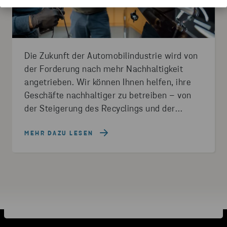
Die Zukunft der Automobilindustrie wird von
der Forderung nach mehr Nachhaltigkeit
angetrieben. Wir können Ihnen helfen, ihre
Geschäfte nachhaltiger zu betreiben – von
der Steigerung des Recyclings und der
Verwendung recycelter Rohstoffe bis hin zur
Reduzierung von Emissionen und der
MEHR DAZU LESEN
Erfüllung neuer Gesetze.