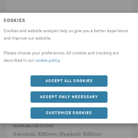
COOKIES
Cookies and website analysis help us give you a better experience
and improve our website.
Please choose your preferences. All cookies and tracking are
described in our
cookie policy
.
ACCEPT ALL COOKIES
ACCEPT ONLY NECESSARY
POJEMNIKI NA ODPADY
CUSTOMIZE COOKIES
Pojemnik stalowy 2 m3
ROZMIAR/OBJĘTOŚĆ
Szerokość: 1080mm, Wysokość: 1080mm