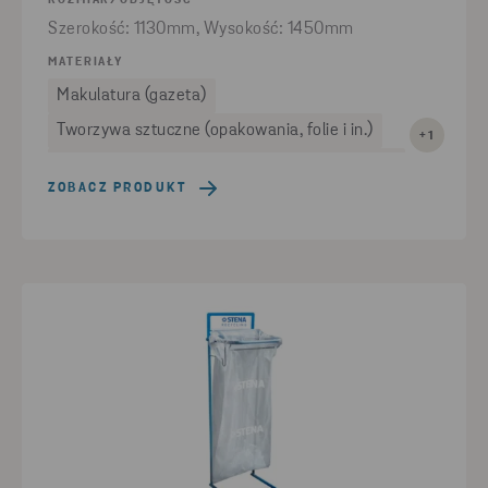
ROZMIAR/OBJĘTOŚĆ
Szerokość: 1130mm, Wysokość: 1450mm
MATERIAŁY
Makulatura (gazeta)
Tworzywa sztuczne (opakowania, folie i in.)
+1
Inne odpady poprodukcyjne (wióry, drewno i in.)
ZOBACZ PRODUKT
Odpady niebezpieczne (jeśli worek z atestem UN)