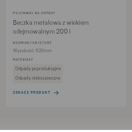
POJEMNIKI NA ODPADY
Beczka metalowa z wiekiem
odejmowalnym 200 l
ROZMIAR/OBJĘTOŚĆ
Wysokość: 820mm
MATERIAŁY
Odpady poprodukcyjne
Odpady niebezpieczne
ZOBACZ PRODUKT