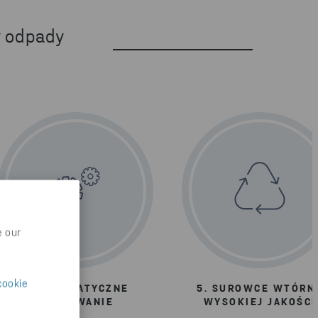
y odpady
e our
cookie
4. AUTOMATYCZNE
5. SUROWCE WTÓRN
SORTOWANIE
WYSOKIEJ JAKOŚCI