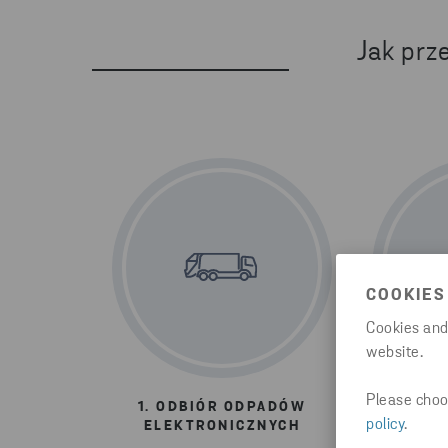
Jak prz
COOKIES
Cookies and
website.
Please choos
1. ODBIÓR ODPADÓW
2. REC
policy
.
ELEKTRONICZNYCH
Oprócz r