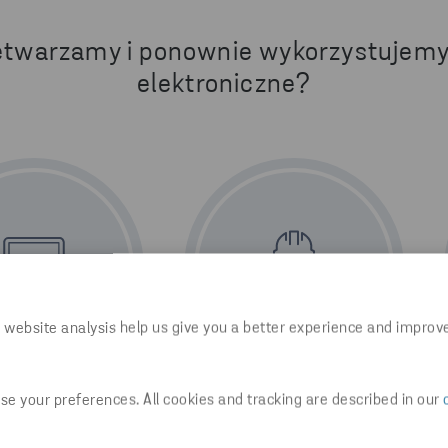
etwarzamy i ponownie wykorzystujem
elektroniczne?
 website analysis help us give you a better experience and improv
e your preferences. All cookies and tracking are described in our
YKLING I REUSE
3. USUWANIE ODPADÓW
NIEBEZPIECZNYCH
ecyklingu odpadów