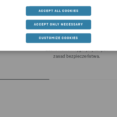
Ręczny demontaż i usunięcie
icznych, ponownie
wszystkich niebezpiecznych
s
tujemy działające
ACCEPT ALL COOKIES
składników i substancji. Z
ty, aby wydłużyć
akumulatorami, komponentami z
ć produktów i jak
ACCEPT ONLY NECESSARY
rtęcią, kondensatorami PCB i
ykorzystywać zasoby.
innymi niebezpiecznymi
CUSTOMIZE COOKIES
odpadami postępujemy z
po
zachowaniem rygorystycznych
zasad bezpieczeństwa.