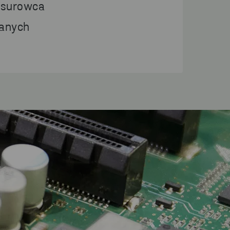
 surowca
danych