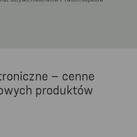
 oraz odzysku materiałów z Twoich odpadów
troniczne – cenne
nowych produktów