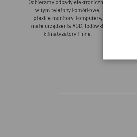
Odbieramy odpady elektroniczne,
elektron
w tym telefony komórkowe,
wykorzys
płaskie monitory, komputery,
komponen
małe urządzenia AGD, lodówki,
żywotnoś
klimatyzatory i inne.
najlepiej w