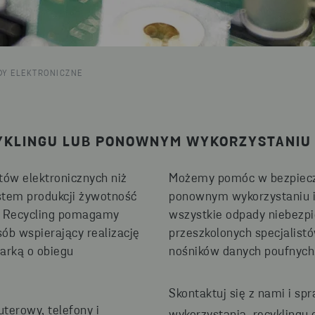
DY ELEKTRONICZNE
YKLINGU LUB PONOWNYM WYKORZYSTANIU
tów elektronicznych niż
Możemy pomóc w bezpieczn
stem produkcji żywotność
ponownym wykorzystaniu i 
na Recycling pomagamy
wszystkie odpady niebezp
b wspierający realizację
przeszkolonych specjalist
arką o obiegu
nośników danych poufnych
Skontaktuj się z nami i 
terowy, telefony i