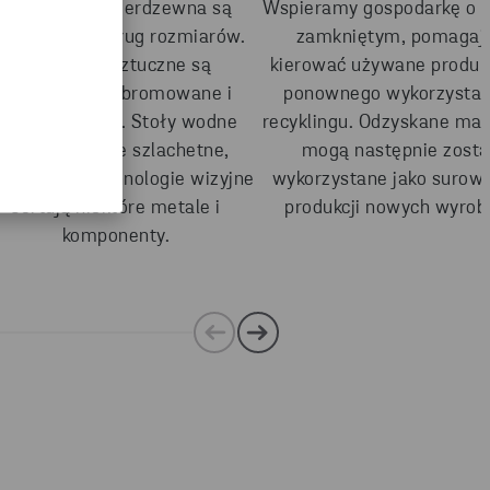
Metale i stal nierdzewna są
Wspieramy gospodarkę o 
ortowane według rozmiarów.
zamkniętym, pomagaj
Tworzywa sztuczne są
kierować używane produk
sortowane na bromowane i
ponownego wykorzystani
niebromowane. Stoły wodne
recyklingu. Odzyskane mat
sortują metale szlachetne,
mogą następnie zosta
dczas gdy technologie wizyjne
wykorzystane jako surow
sortują niektóre metale i
produkcji nowych wyrob
komponenty.