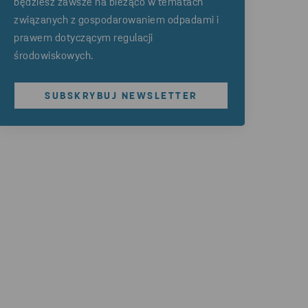
będziesz zawsze na bieżąco w tematach
związanych z gospodarowaniem odpadami i
prawem dotyczącym regulacji
środowiskowych.
SUBSKRYBUJ NEWSLETTER