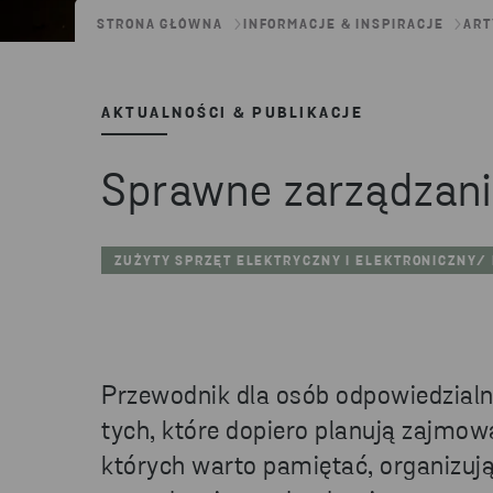
STRONA GŁÓWNA
INFORMACJE & INSPIRACJE
ART
AKTUALNOŚCI & PUBLIKACJE
Sprawne zarządzani
ZUŻYTY SPRZĘT ELEKTRYCZNY I ELEKTRONICZNY/
Przewodnik dla osób odpowiedzialn
tych, które dopiero planują zajmowa
których warto pamiętać, organizuj