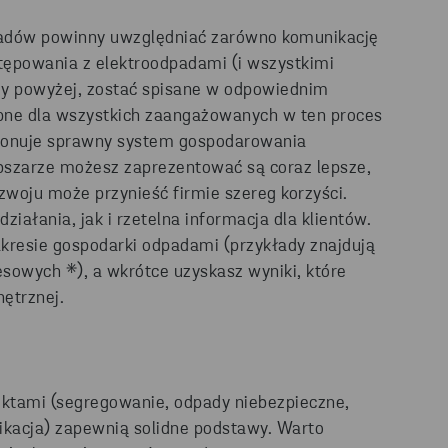
padów powinny uwzględniać zarówno komunikację
tępowania z elektroodpadami (i wszystkimi
y powyżej, zostać spisane w odpowiednim
ępne dla wszystkich zaangażowanych w ten proces
kcjonuje sprawny system gospodarowania
bszarze możesz zaprezentować są coraz lepsze,
oju może przynieść firmie szereg korzyści.
ałania, jak i rzetelna informacja dla klientów.
akresie gospodarki odpadami (przykłady znajdują
sowych *), a wkrótce uzyskasz wyniki, które
ętrznej.
ektami (segregowanie, odpady niebezpieczne,
nikacja) zapewnią solidne podstawy. Warto