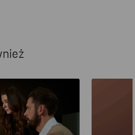
wnież