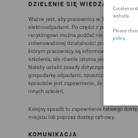
DZIELENIE SIĘ WIEDZĄ
Cookies and
website.
Ważne jest, aby pracownicy w Twojej firmie 
elektroodpadami. Po części z powodów wspom
Please choos
recyklingowi można poddać niemal wszystkie 
policy
.
zrównoważonej działalności przez Twoje prze
którym pracownicy są informowani o procedu
szkolenia, ale równie istotna jest procedura
Należy ustalić zasady dotyczące postępowani
gospodarkę odpadami, opuszczają firmę - zan
sposobów jest zapewnienie, że szkolenia w 
innych szkoleń.
Kolejny sposób to zapewnienie łatwego dostę
miejscu lub poprzez dostęp cyfrowy.
KOMUNIKACJA