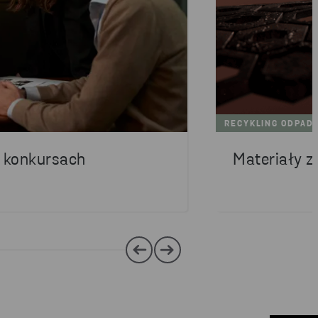
RECYKLING ODPAD
w konkursach
Materiały z