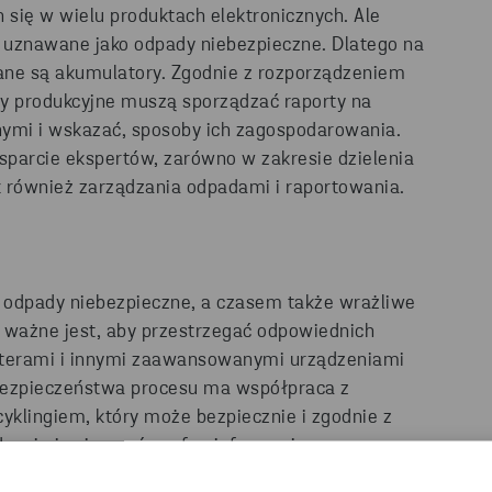
się w wielu produktach elektronicznych. Ale
 uznawane jako odpady niebezpieczne. Dlatego na
ne są akumulatory. Zgodnie z rozporządzeniem
 produkcyjne muszą sporządzać raporty na
nymi i wskazać, sposoby ich zagospodarowania.
wsparcie ekspertów, zarówno w zakresie dzielenia
k również zarządzania odpadami i raportowania.
 odpady niebezpieczne, a czasem także wrażliwe
, ważne jest, aby przestrzegać odpowiednich
uterami i innymi zaawansowanymi urządzeniami
 bezpieczeństwa procesu ma współpraca z
yklingiem, który może bezpiecznie i zgodnie z
zenia i zniszczyć poufne informacje.