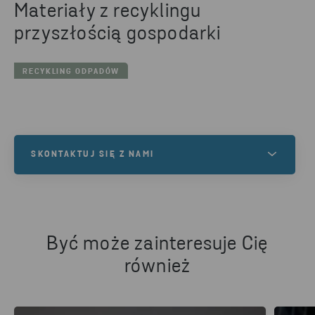
Materiały z recyklingu
przyszłością gospodarki
RECYKLING ODPADÓW
SKONTAKTUJ SIĘ Z NAMI
Masz jakieś pytania lub jesteś zainteresowany
naszymi usługami? Skontaktuj się z nami!
Być może zainteresuje Cię
NAPISZ DO NAS
również