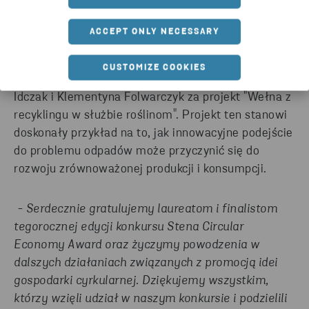
detergentów. Każde z tych przedsięwzięć wykazało
się nowatorskimi rozwiązaniami w dziedzinie
ACCEPT ONLY NECESSARY
gospodarki cyrkularnej.
CUSTOMIZE COOKIES
W kategorii:
Student
, nagrodę otrzymały Marlena
Idczak i Klementyna Folwarczyk za projekt "Wełna z
recyklingu w służbie roślinom". Projekt ten stanowi
doskonały przykład na to, jak innowacyjne podejście
do problemu odpadów może przyczynić się do
rozwoju zrównoważonej produkcji i konsumpcji.
- Serdecznie gratulujemy laureatom i finalistom
tegorocznej edycji konkursu Stena Circular
Economy Award oraz życzymy powodzenia w
dalszych działaniach związanych z promocją idei
gospodarki cyrkularnej. Dziękujemy wszystkim,
którzy wzięli udział w naszym konkursie i podzielili