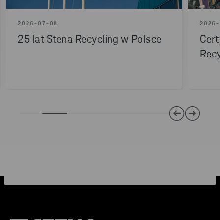
2026-07-08
2026-
25 lat Stena Recycling w Polsce
Cert
Recy