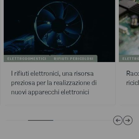
ELETTRODOMESTICI
RIFIUTI PERICOLOSI
ELETTR
I rifiuti elettronici, una risorsa
Racc
preziosa per la realizzazione di
ricic
nuovi apparecchi elettronici