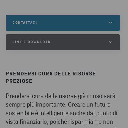
CONTATTACI
Per ulteriori informazioni o per capire come
LINK E DOWNLOAD
possiamo supportare voi e le vostre esigenze di
riciclaggio, contattateci.
SCARICA LA STORIA DEL
COMPUTER PORTATILE
CONTATTACI
PRENDERSI CURA DELLE RISORSE
DOWNLOAD
PREZIOSE
Prendersi cura delle risorse già in uso sarà
sempre più importante. Creare un futuro
sostenibile è intelligente anche dal punto di
vista finanziario, poiché risparmiamo non