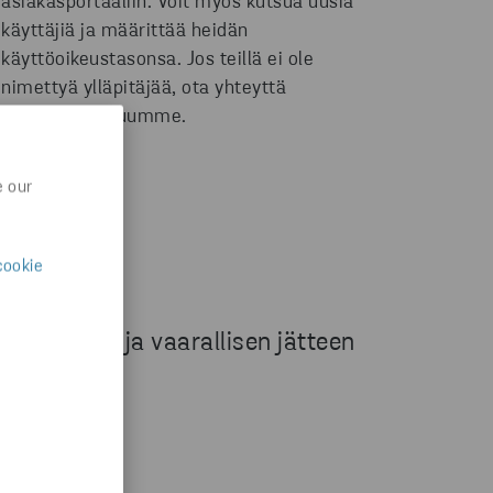
asiakasportaaliin. Voit myös kutsua uusia
käyttäjiä ja määrittää heidän
käyttöoikeustasonsa. Jos teillä ei ole
nimettyä ylläpitäjää, ota yhteyttä
asiakaspalveluumme.
e our
cookie
niikkaromun ja vaarallisen jätteen