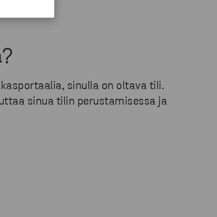
ä?
kasportaalia, sinulla on oltava tili.
taa sinua tilin perustamisessa ja
.