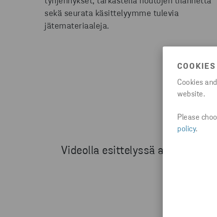
tyhjennykset, tarkastella noutojen tilannetta
sekä seurata käsittelyymme tulevia
jätemateriaaleja.
COOKIES
Cookies and
website.
Please choos
policy
.
Videolla esittelyssä asiakaportaa