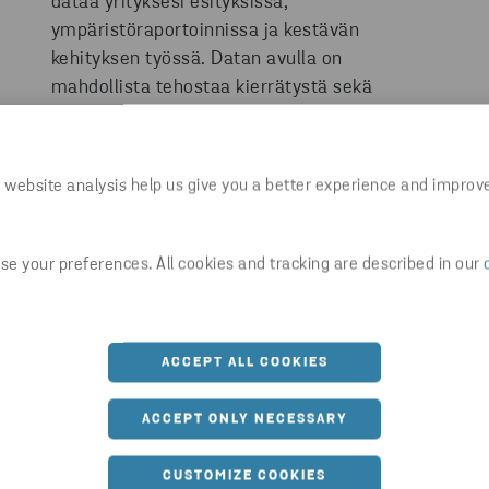
dataa yrityksesi esityksissä,
ympäristöraportoinnissa ja kestävän
kehityksen työssä. Datan avulla on
mahdollista tehostaa kierrätystä sekä
säästää kustannuksissa.
 website analysis help us give you a better experience and improv
e your preferences. All cookies and tracking are described in our
li, josta löydät metallien, sähkö- ja elektro
ACCEPT ALL COOKIES
raportoinnin.
ACCEPT ONLY NECESSARY
CUSTOMIZE COOKIES