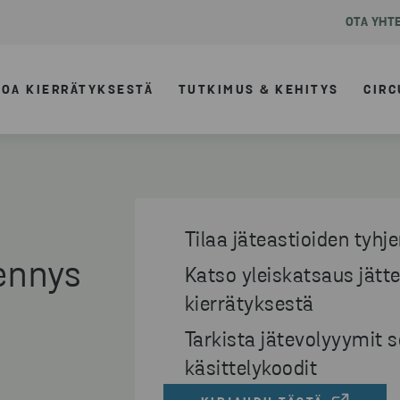
OTA YHT
TOA KIERRÄTYKSESTÄ
TUTKIMUS & KEHITYS
CIRC
Tilaa jäteastioiden tyhj
jennys
Katso yleiskatsaus jätte
kierrätyksestä
Tarkista jätevolyyymit 
käsittelykoodit