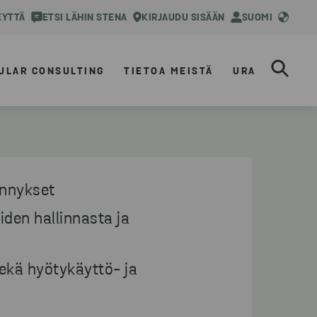
EYTTÄ
ETSI LÄHIN STENA
KIRJAUDU SISÄÄN
SUOMI
ULAR CONSULTING
TIETOA MEISTÄ
URA
ennykset
iden hallinnasta ja
sekä hyötykäyttö- ja