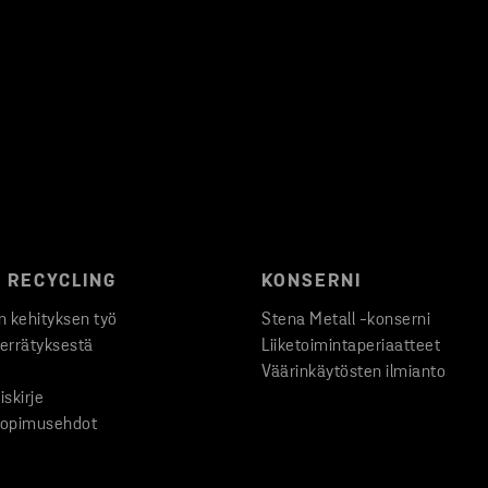
 RECYCLING
KONSERNI
 kehityksen työ
Stena Metall -konserni
ierrätyksestä
Liiketoimintaperiaatteet
Väärinkäytösten ilmianto
iskirje
 sopimusehdot