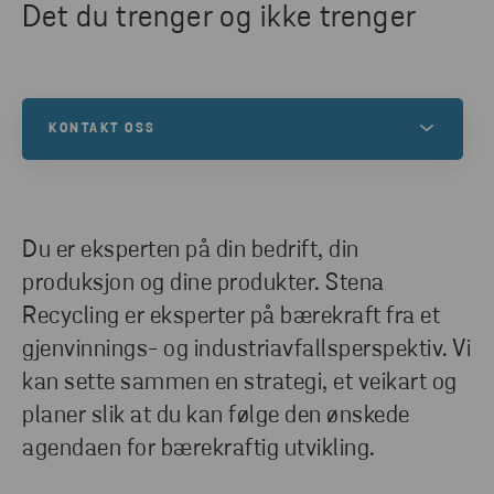
Det du trenger og ikke trenger
KONTAKT OSS
Kontakt oss for å finne ut mer om dette, eller for å
forstå hvordan vi kan hjelpe deg og dine
gjenvinningsbehov.
Du er eksperten på din bedrift, din
produksjon og dine produkter. Stena
Recycling er eksperter på bærekraft fra et
TA KONTAKT
gjenvinnings- og industriavfallsperspektiv. Vi
kan sette sammen en strategi, et veikart og
planer slik at du kan følge den ønskede
agendaen for bærekraftig utvikling.