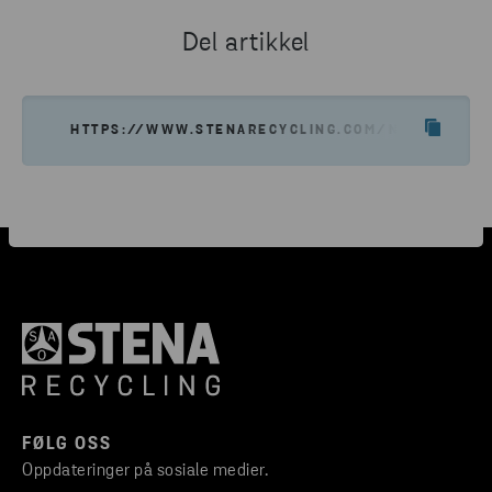
Del artikkel
HTTPS://WWW.STENARECYCLING.COM/NO/NYHETER-
FØLG OSS
Oppdateringer på sosiale medier.