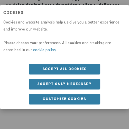
og deler det inn i hovedområdene eller avdelingene.
COOKIES
VEILEDENDE PRINSIPPER
Cookies and website analysis help us give you a better experience
and improve our website.
Det siste du må gjøre, er å skape de veiledende
prinsippene som omfatter dine standpunkt og
Please choose your preferences. All cookies and tracking are
described in our
cookie policy
.
verdier, og som veileder organisasjonen. ​
ENGASJEMENT
ACCEPT ALL COOKIES
Involver de rette personene for å sikre at du samler
ACCEPT ONLY NECESSARY
inn den mest relevante informasjonen. Vær også
transparent når du skaper det og gjør det
CUSTOMIZE COOKIES
tilgjengelig for alle når det er ferdigstilt.