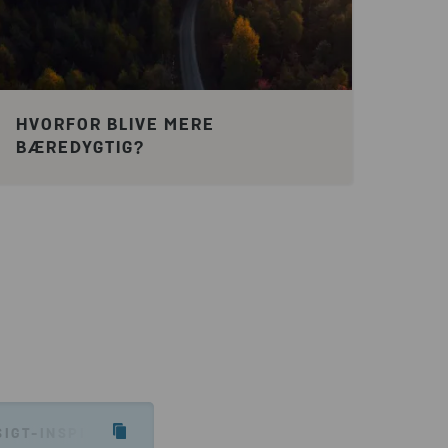
HVORFOR BLIVE MERE
BÆREDYGTIG?
IGT-INSPIRATION/VEJLEDNINGSARTIKLER/HVAD-DU-