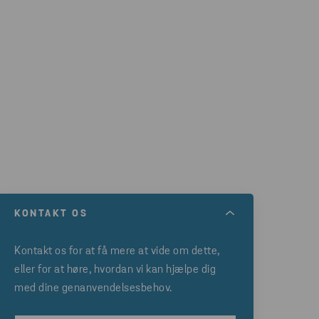
KONTAKT OS
Kontakt os for at få mere at vide om dette,
eller for at høre, hvordan vi kan hjælpe dig
med dine genanvendelsesbehov.