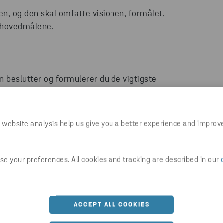
n, og den skal omfatte visionen, formålet,
g hovedmålene.
beslutter og formulerer du de vigtigste
 website analysis help us give you a better experience and improv
er du køreplanen og opdeler den i hovedområder
e your preferences. All cookies and tracking are described in our
ACCEPT ALL COOKIES
ejledende principper, der omfatter dine
anisation. ​