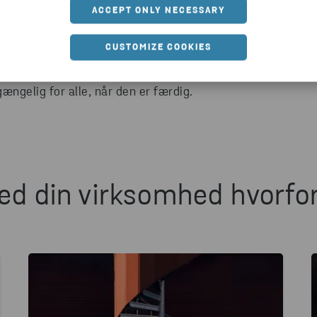
ACCEPT ONLY NECESSARY
CUSTOMIZE COOKIES
 indsamler de mest relevante oplysninger. Vær også
ængelig for alle, når den er færdig.
ed din virksomhed hvorfo