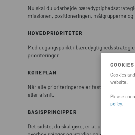
Nu skal du udarbejde bæredygtighedsstrategie
missionen, positioneringen, målgrupperne o
HOVEDPRIORITETER
Med udgangspunkt i bæredygtighedsstrategien 
prioriteringer.
COOKIES
KØREPLAN
Cookies and
website.
Når alle prioriteringerne er fastlagt, opbygg
eller afsnit.
Please choos
policy
.
BASISPRINCIPPER
Det sidste, du skal gøre, er at udarbejde de v
overbevisninger og værdier og vejleder din org