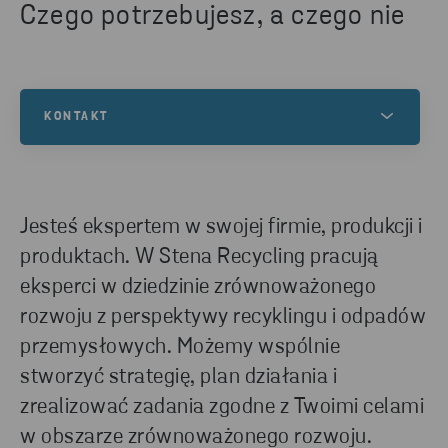
Czego potrzebujesz, a czego nie
KONTAKT
Skontaktuj się z nami, aby dowiedzieć się więcej na
ten temat lub zyskać wiedzę, w jaki sposób
możemy pomóc Twojej firmie w zakresie recyklingu.
Jesteś ekspertem w swojej firmie, produkcji i
produktach. W Stena Recycling pracują
eksperci w dziedzinie zrównoważonego
SKONTAKTUJ SIĘ Z NAMI
rozwoju z perspektywy recyklingu i odpadów
przemysłowych. Możemy wspólnie
stworzyć strategię, plan działania i
zrealizować zadania zgodne z Twoimi celami
w obszarze zrównoważonego rozwoju.