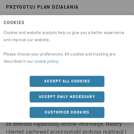
PRZYGOTUJ PLAN DZIAŁANIA
Kiedy wszystkie priorytety są ustalone, stwórz tzw.
COOKIES
mapę drogową- plan działania i podziel go na
Cookies and website analysis help us give you a better experience
główne obszary lub kierunki działań.
and improve our website.
OKREŚL ZASADY PRZEWODNIE
Please choose your preferences. All cookies and tracking are
described in our
cookie policy
.
Ostatnią rzeczą, którą należy zrobić, jest stworzenie
zasad przewodnich, które obejmują Twoje
ACCEPT ALL COOKIES
przekonania i wartości oraz kierowanie organizacją. ​
ACCEPT ONLY NECESSARY
BUDUJ ZAANGAŻOWANIE
CUSTOMIZE COOKIES
Zaangażuj odpowiednich ludzi, aby mieć pewność,
że zbierasz najbardziej istotne informacje. Należy
również zachować przejrzystość podczas realizacji i