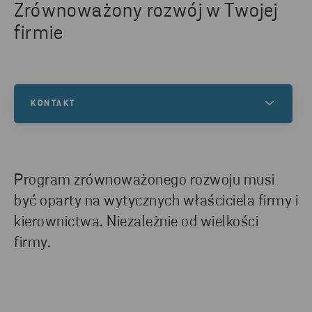
Zrównoważony rozwój w Twojej
firmie
KONTAKT
Skontaktuj się z nami, aby dowiedzieć się więcej na
ten temat lub zyskać wiedzę, w jaki sposób
możemy pomóc Twojej firmie w zakresie recyklingu.
Program zrównoważonego rozwoju musi
być oparty na wytycznych właściciela firmy i
kierownictwa. Niezależnie od wielkości
SKONTAKTUJ SIĘ Z NAMI
firmy.