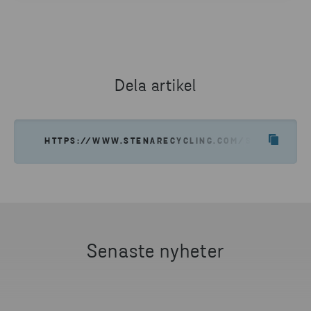
ÅSA AHLGREN BERNDTSON
KOMMUNIKATIONSCHEF, STENA RECYCLING SVERIGE
TELEFONNUMMER
0723 70 10 47
Dela artikel
SKICKA E-POST
HTTPS://WWW.STENARECYCLING.COM/SV/NYHETER
Senaste nyheter