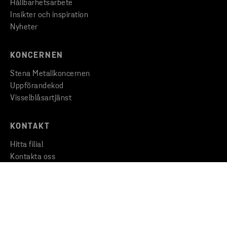
Hållbarhetsarbete
Insikter och inspiration
Nyheter
KONCERNEN
Stena Metallkoncernen
Uppförandekod
Visselblåsartjänst
KONTAKT
Hitta filial
Kontakta oss
Huvudkontor