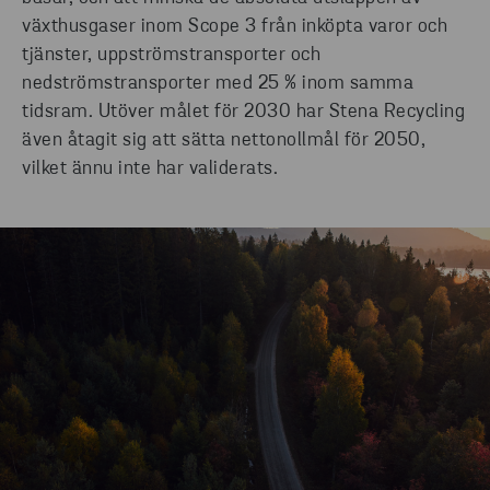
växthusgaser inom Scope 3 från inköpta varor och
tjänster, uppströmstransporter och
nedströmstransporter med 25 % inom samma
tidsram. Utöver målet för 2030 har Stena Recycling
även åtagit sig att sätta nettonollmål för 2050,
vilket ännu inte har validerats.