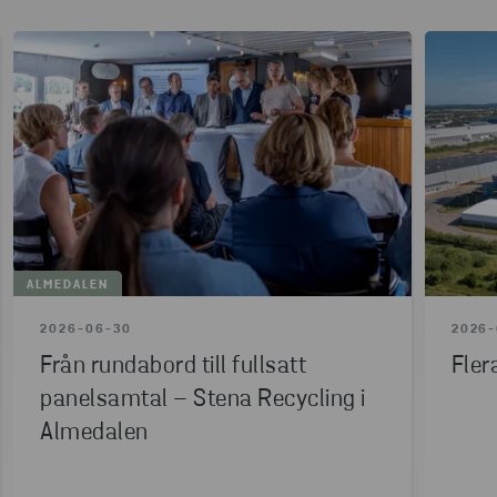
ALMEDALEN
2026-06-30
2026-
Från rundabord till fullsatt
Fler
panelsamtal – Stena Recycling i
Almedalen