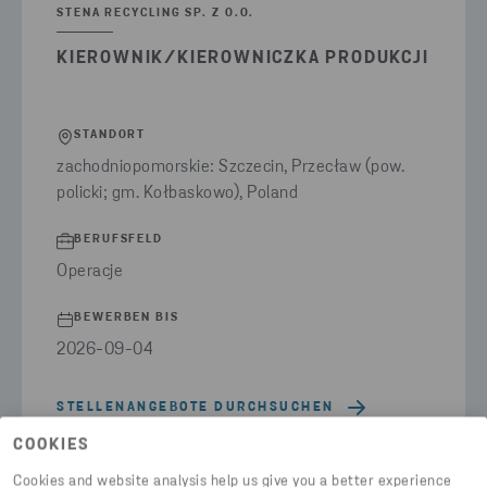
STENA RECYCLING SP. Z O.O.
KIEROWNIK/KIEROWNICZKA PRODUKCJI
STANDORT
zachodniopomorskie: Szczecin, Przecław (pow.
policki; gm. Kołbaskowo), Poland
BERUFSFELD
Operacje
BEWERBEN BIS
2026-09-04
STELLENANGEBOTE DURCHSUCHEN
COOKIES
Cookies and website analysis help us give you a better experience