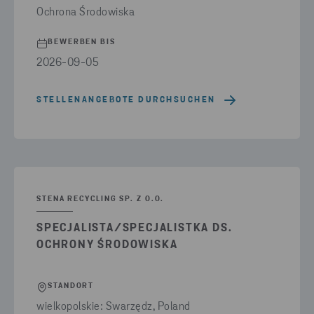
ZACHODNIOPOMORSKIE: SZCZECIN, PRZECŁAW (POW. POLICKI;
Ochrona Środowiska
GM. KOŁBASKOWO)
(1)
BEWERBEN BIS
ÖSTERSUND
(1)
2026-09-05
STELLENANGEBOTE DURCHSUCHEN
STENA RECYCLING SP. Z O.O.
SPECJALISTA/SPECJALISTKA DS.
OCHRONY ŚRODOWISKA
STANDORT
wielkopolskie: Swarzędz, Poland