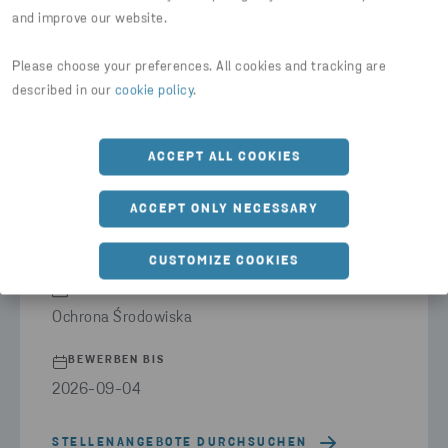
and improve our website.
Please choose your preferences. All cookies and tracking are
STENA RECYCLING SP. Z O.O.
described in our
cookie policy
.
SPECJALISTA/SPECJALISTKA DS.
OCHRONY ŚRODOWISKA
ACCEPT ALL COOKIES
STANDORT
ACCEPT ONLY NECESSARY
dolnośląskie: Pustków Żurawski (pow.
wrocławski), Poland
CUSTOMIZE COOKIES
BERUFSFELD
Ochrona Środowiska
BEWERBEN BIS
2026-09-04
STELLENANGEBOTE DURCHSUCHEN