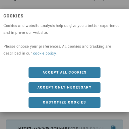
„Diese Zusammenarbeit ist wirklich ein großer
COOKIES
Schritt in die richtige Richtung“, sagt Håkan
Cookies and website analysis help us give you a better experience
Agnevall, Präsident von Volvo Buses.
and improve our website.
Please choose your preferences. All cookies and tracking are
described in our
cookie policy
.
WEITERE INFORMATIONEN
ACCEPT ALL COOKIES
Möchten Sie mehr über unsere Zusammenarbeit
erfahren? Lesen Sie die vollständige Geschichte auf
ACCEPT ONLY NECESSARY
der Website von Batteryloop.
CUSTOMIZE COOKIES
Artikel teilen
MEHR DAZU LESEN
HTTPS://WWW.STENARECYCLING.COM/DE/NEWS-EI