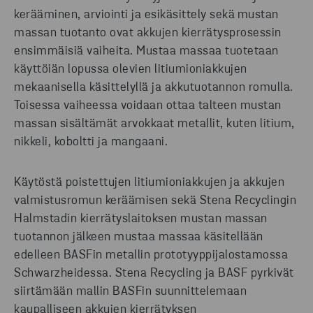
kerääminen, arviointi ja esikäsittely sekä
mustan
massan tuotanto ovat akkujen kierrätysprosessin
ensimmäisiä vaiheita. Mustaa massaa tuotetaan
käyttöiän lopussa olevien litiumioniakkujen
mekaanisella käsittelyllä ja akkutuotannon romulla.
Toisessa vaiheessa voidaan ottaa talteen mustan
massan sisältämät arvokkaat metallit, kuten litium,
nikkeli, koboltti ja mangaani.
Käytöstä poistettujen litiumioniakkujen ja akkujen
valmistusromun keräämisen sekä Stena Recyclingin
Halmstadin kierrätyslaitoksen mustan massan
tuotannon jälkeen mustaa massaa käsitellään
edelleen BASFin metallin prototyyppijalostamossa
Schwarzheidessa. Stena Recycling ja BASF pyrkivät
siirtämään mallin BASFin suunnittelemaan
kaupalliseen akkujen kierrätyksen