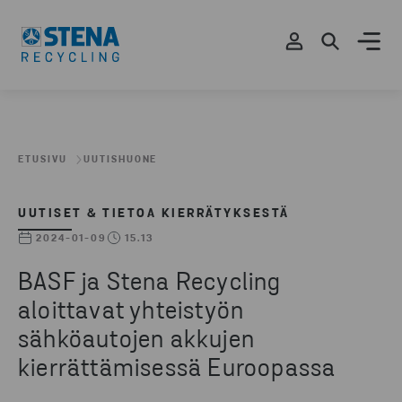
ETUSIVU
UUTISHUONE
UUTISET & TIETOA KIERRÄTYKSESTÄ
2024-01-09
15.13
BASF ja Stena Recycling
aloittavat yhteistyön
sähköautojen akkujen
kierrättämisessä Euroopassa