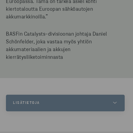
Euroopassa. Tämä on tärkeä askel kohti
kiertotaloutta Euroopan sähköautojen
akkumarkkinoilla.”
BASFin Catalysts-divisioonan johtaja Daniel
Schönfelder, joka vastaa myös yhtiön
akkumateriaalien ja akkujen
kierrätysliiketoiminnasta
LISÄTIETOJA
MARIE VASSILIADIS
EXTERNAL COMMUNICATIONS MANAGER