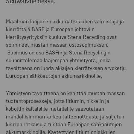
Schwarzheidessa.
Maailman laajuinen akkumateriaalien valmistaja ja
kierrättäjä BASF ja Euroopan johtaviin
kierrätysyrityksiin kuuluva Stena Recycling ovat
solmineet mustan massan ostosopimuksen.
Sopimus on osa BASFin ja Stena Recyclingin
suunnittelemaa laajempaa yhteistyötä, jonka
tavoitteena on luoda akkujen kierrätyksen arvoketju
Euroopan sähköautojen akkumarkkinoille.
Yhteistyön tavoitteena on kehittää mustan massan
tuotantoprosesseja, jotta litiumin, nikkelin ja
koboltin kaltaisille metalleille saavutetaan
mahdollisimman korkea talteenottoaste ja suljetun
kierron ratkaisuja tuetaan Euroopan sähköautojen
akkumarkkinoille. Käytettyjen litiumioniakkujen