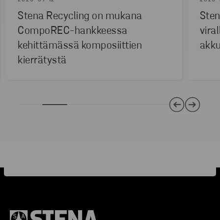
2026-01-12
2026-
Stena Recycling on mukana
Sten
CompoREC-hankkeessa
vira
kehittämässä komposiittien
akku
kierrätystä