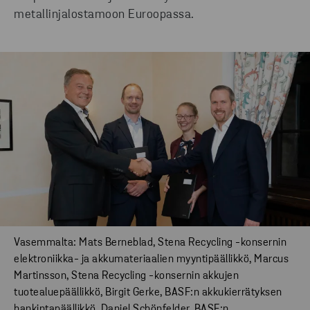
metallinjalostamoon Euroopassa.
Vasemmalta: Mats Berneblad, Stena Recycling -konsernin
elektroniikka- ja akkumateriaalien myyntipäällikkö, Marcus
Martinsson, Stena Recycling -konsernin akkujen
tuotealuepäällikkö, Birgit Gerke, BASF:n akkukierrätyksen
hankintapäällikkö, Daniel Schönfelder, BASF:n