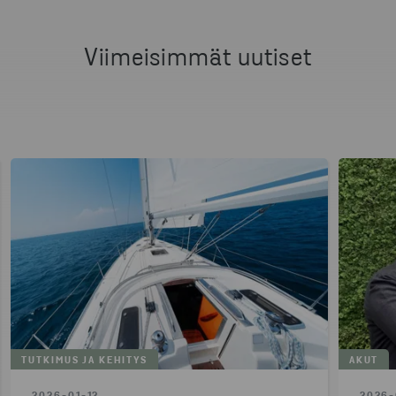
PUHELIN
+46 721 63 98 30
Viimeisimmät uutiset
LÄHETÄ SÄHKÖPOSTIA
SARAH KATHARINA MÜLLER
GLOBAL MEDIA RELATIONS MANAGER
PUHELIN
+49 173 3099 741
LÄHETÄ SÄHKÖPOSTIA
TUTKIMUS JA KEHITYS
AKUT