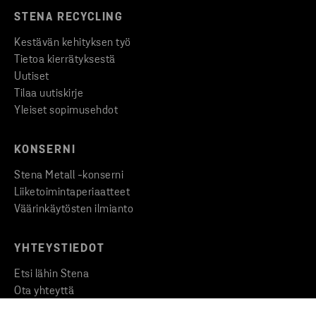
STENA RECYCLING
Kestävän kehityksen työ
Tietoa kierrätyksestä
Uutiset
Tilaa uutiskirje
Yleiset sopimusehdot
KONSERNI
Stena Metall -konserni
Liiketoimintaperiaatteet
Väärinkäytösten ilmianto
YHTEYSTIEDOT
Etsi lähin Stena
Ota yhteyttä
Medialle