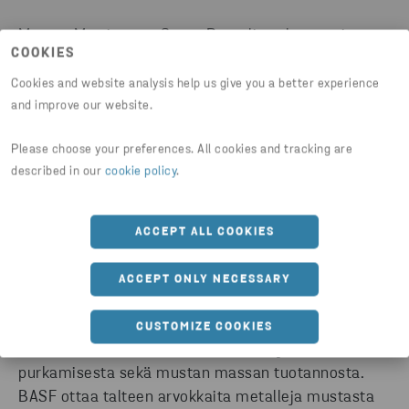
Marcus Martinsson, Stena Recycling -konsernin
COOKIES
akkujen tuotealuepäällikkö
Cookies and website analysis help us give you a better experience
and improve our website.
Please choose your preferences. All cookies and tracking are
described in our
cookie policy
.
Kierrätettyjen metallien käyttö uusien akkujen
tuotannossa pienentää merkittävästi akun
ACCEPT ALL COOKIES
hiilijalanjälkeä. Akkuvalmistajat ja sähköajoneuvojen
valmistajat Euroopassa voivat valita laajasta
ACCEPT ONLY NECESSARY
palveluvalikoimasta. Yhteistyössä Stena Recycling
vastaa käytettyjen litiumioniakkujen ja
CUSTOMIZE COOKIES
akkutuotannon romun keräämisestä ja
purkamisesta sekä mustan massan tuotannosta.
BASF ottaa talteen arvokkaita metalleja mustasta