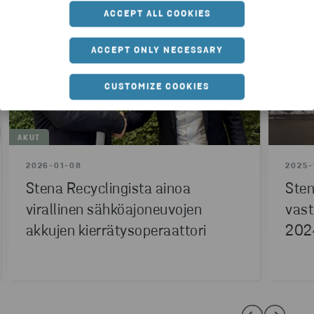
ACCEPT ALL COOKIES
ACCEPT ONLY NECESSARY
CUSTOMIZE COOKIES
AKUT
2026-01-08
2025-
Stena Recyclingista ainoa
Sten
virallinen sähköajoneuvojen
vast
akkujen kierrätysoperaattori
2024