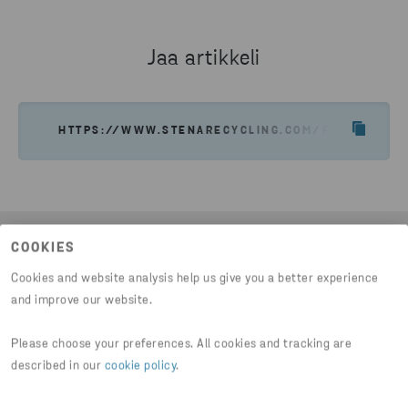
OTA YHTEYTTÄ
Jaa artikkeli
HTTPS://WWW.STENARECYCLING.COM/FI/UUTISET-
COOKIES
Viimeisimmät uutiset
Cookies and website analysis help us give you a better experience
and improve our website.
Please choose your preferences. All cookies and tracking are
described in our
cookie policy
.