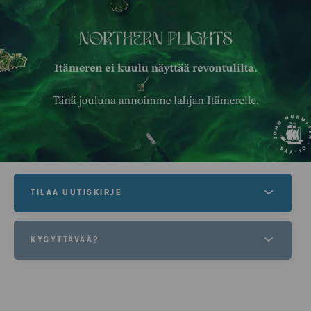
TILAA UUTISKIRJE
Haluatko lukea lisää uutisiamme? Tilaa uutiskirje
KYSYTTÄVÄÄ?
lomakkeen kautta.
Haluatko kuulla ratkaisuistammme jätehuollon ja
kierrätyksen parissa? Ota yhteyttä.
TILAA UUTISKIRJE