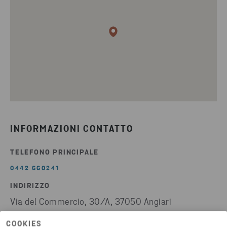
INFORMAZIONI CONTATTO
TELEFONO PRINCIPALE
0442 660241
INDIRIZZO
Via del Commercio, 30/A, 37050 Angiari
Visualizza su google maps
COOKIES