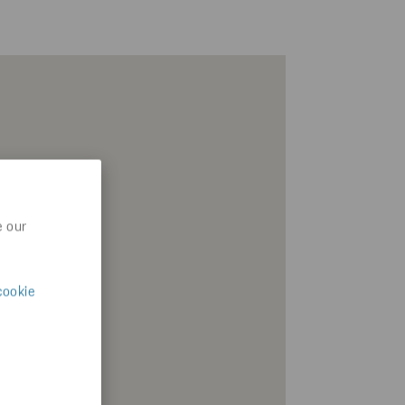
e our
cookie