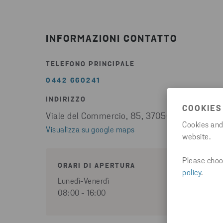
INFORMAZIONI CONTATTO
TELEFONO PRINCIPALE
0442 660241
INDIRIZZO
COOKIES
Viale del Commercio, 85, 37050 Angiari
Cookies and
Visualizza su google maps
website.
Please choos
ORARI DI APERTURA
policy
.
Lunedì-Venerdì
08:00 - 16:00