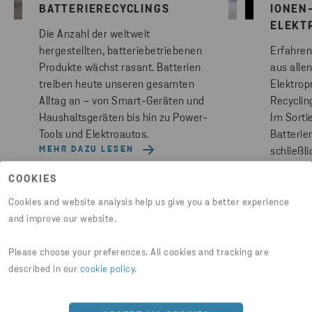
BATTERIERECYCLINGS
IONEN
ELEKT
Die Anzahl der weltweit
hergestellten, batteriebetriebenen
Erfahren 
Produkte wächst rasant. Batterien
aus alle
treiben heute unseren gesamten
Elektrop
Alltag an – von Smart-Geräten und
Recyclin
Haushaltsgeräten bis hin zu Power-
Im Sorti
Tools und Elektroautos.
Batterie
MEHR DAZU LESEN
schließl
Batterie
COOKIES
MEHR D
Cookies and website analysis help us give you a better experience
and improve our website.
Please choose your preferences. All cookies and tracking are
described in our
cookie policy
.