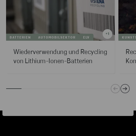
+
1
BATTERIEN
AUTOMOBILSEKTOR
ELV
KUNST
Wiederverwendung und Recycling
Rec
von Lithium-Ionen-Batterien
Kom