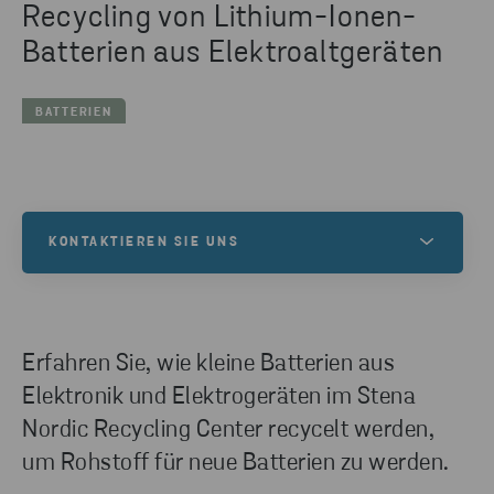
Recycling von Lithium-Ionen-
Batterien aus Elektroaltgeräten
BATTERIEN
KONTAKTIEREN SIE UNS
Benötigen Sie eine Lösung für Ihre Batterien?
Wenden Sie sich an unsere Experten bei Stena
Recycling, wenn Sie mehr über das
Erfahren Sie, wie kleine Batterien aus
Kreislaufmanagement von Batterien erfahren
Elektronik und Elektrogeräten im Stena
möchten.
Nordic Recycling Center recycelt werden,
um Rohstoff für neue Batterien zu werden.
KONTAKT AUFNEHMEN