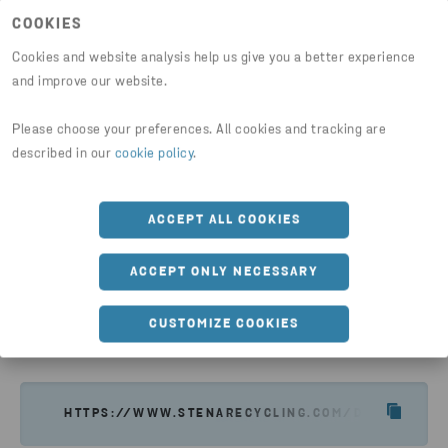
Batterien erst getrennt um
wiederver
COOKIES
schließlich zu Ressourcen für neue
werden.
MEHR DA
Batterien zu werden.
Cookies and website analysis help us give you a better experience
MEHR DAZU LESEN
and improve our website.
Please choose your preferences. All cookies and tracking are
described in our
cookie policy
.
ACCEPT ALL COOKIES
ACCEPT ONLY NECESSARY
CUSTOMIZE COOKIES
Artikel teilen
HTTPS://WWW.STENARECYCLING.COM/DE/NEWS-EIN