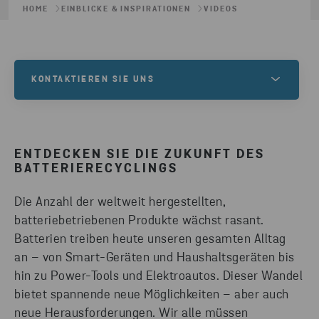
HOME
EINBLICKE & INSPIRATIONEN
VIDEOS
KONTAKTIEREN SIE UNS
Benötigen Sie eine Lösung für Ihre Batterien?
Wenden Sie sich an unsere Experten bei Stena
ENTDECKEN SIE DIE ZUKUNFT DES
Recycling, wenn Sie mehr über das
BATTERIERECYCLINGS
Kreislaufmanagement von Batterien erfahren
möchten.
Die Anzahl der weltweit hergestellten,
batteriebetriebenen Produkte wächst rasant.
Batterien treiben heute unseren gesamten Alltag
KONTAKT AUFNEHMEN
an – von Smart-Geräten und Haushaltsgeräten bis
hin zu Power-Tools und Elektroautos. Dieser Wandel
bietet spannende neue Möglichkeiten – aber auch
neue Herausforderungen. Wir alle müssen