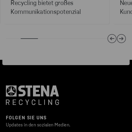
Recycling bietet großes
Neue
Kommunikationspotenzial
Kun
FOLGEN SIE UNS
Updates in den sozialen Medien.