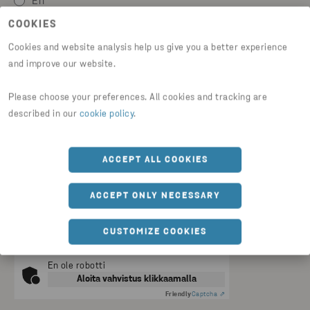
En
COOKIES
Viestini
Cookies and website analysis help us give you a better experience
and improve our website.
Please choose your preferences. All cookies and tracking are
described in our
cookie policy
.
LÄHETÄ
ACCEPT ALL COOKIES
Rekisteröitymällä Stena Metall Groupin digitaalisiin kanaviin,
annat suostumuksen henkilötietojesi käsittelyyn
Suostumus
ACCEPT ONLY NECESSARY
henkilötietojen käsittelyyn
-sivulla kuvatulla tavalla.
Hyväksyn yllä mainitut ehdot
CUSTOMIZE COOKIES
En ole robotti
Aloita vahvistus klikkaamalla
Friendly
Captcha ⇗