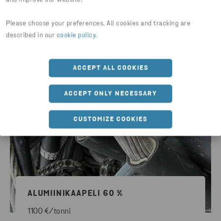
and improve our website.
VANHA ALUMIINI
1450 €/tonni
Please choose your preferences. All cookies and tracking are
described in our
cookie policy
.
ACCEPT ALL COOKIES
ACCEPT ONLY NECESSARY
CUSTOMIZE COOKIES
ALUMIINIKAAPELI 60 %
1100 €/tonni