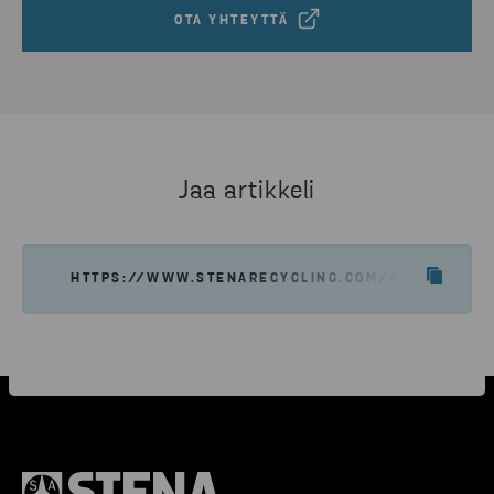
OTA YHTEYTTÄ
Jaa artikkeli
HTTPS://WWW.STENARECYCLING.COM/FI/OTA-YHTE