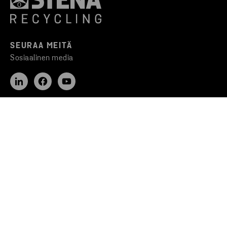
SEURAA MEITÄ
Sosiaalinen media
LÖYDÄ NOPEASTI
Miksi Stena Recycling
Kierrätys- ja jätehuolto
Avoimet työpaikat
Stena Circular Consulting
Asiakasportaaliin kirjautuminen