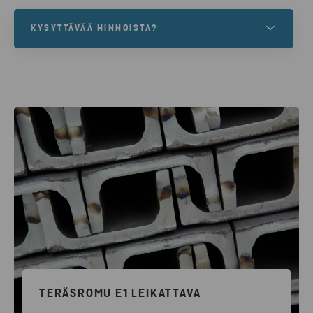
KYSYTTÄVÄÄ HINNOISTA?
Hinta-arvio, lavatarve tai suurempi erä romua
noudettavaksi? Voit olla yhteydessä suoraan
Espoon palvelupisteeseemme oheisella
lomakkeella.
OTA YHTEYTTÄ
TERÄSROMU E1 LEIKATTAVA