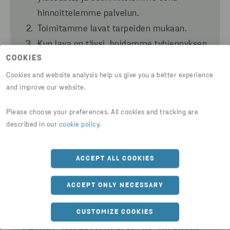
hinnoittelemme palvelun.
Toimitamme lavat tarpeiden mukaan.
Kun lava on täysi, hoidamme tyhjennyksen
COOKIES
ja toimitamme
siirtoasiakirjan.
Meiltä saat
myös tarvittaessa jäteraportin.
Cookies and website analysis help us give you a better experience
and improve our website.
La
skutamme kaikki palvelut yhdellä
laskulla: vaihtolavan, kuljetuksen ja
Please choose your preferences. All cookies and tracking are
jätteiden käsittelyn.
described in our
cookie policy
.
ACCEPT ALL COOKIES
ACCEPT ONLY NECESSARY
CUSTOMIZE COOKIES
ENCORE YMPÄRISTÖPALVELUT SULAUTUI