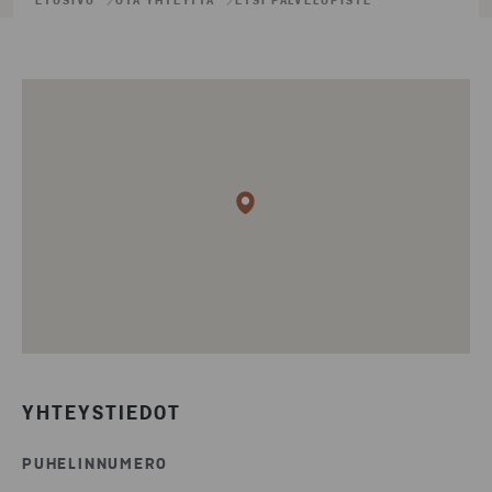
ETUSIVU
OTA YHTEYTTÄ
ETSI PALVELUPISTE
YHTEYSTIEDOT
PUHELINNUMERO