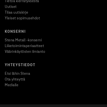
Tietoa kierrätyksestä
Uutiset
Tilaa uutiskirje
Yleiset sopimusehdot
KONSERNI
Stena Metall -konserni
Liiketoimintaperiaatteet
Väärinkäytösten ilmianto
YHTEYSTIEDOT
Etsi lähin Stena
Ota yhteyttä
Medialle