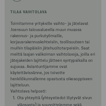
TILAA VAIHTOLAVA
Toimitamme
yrityksille
vaihto-
ja jätelavat
Joensuun talousalueella muun muassa
rakennus- ja purkutyömaille,
korjausrakennuskohteisiin, teollisuuteen tai
muihin tilapäisiin jätehuoltotarpeisiin. Saat
meiltä laajan valikoiman vaihtolavoja, joilla eri
jätejakeiden lajittelu jätteen syntypaikalla on
sujuvaa. Asiantuntijamme ovat
käytettävissänne, jos toivotte
henkilökunnallenne opastusta oikeaoppiseen
lajitteluun.
Vaihtolava helposti:
Ota yhteyttä (yhteystiedot löytyvät sivun
yläosasta) ja suunnittelemme sekä