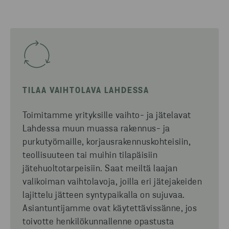
TILAA VAIHTOLAVA LAHDESSA
Toimitamme
yrityksille
vaihto-
ja jätelavat
Lahdessa muun muassa rakennus- ja
purkutyömaille, korjausrakennuskohteisiin,
teollisuuteen tai muihin tilapäisiin
jätehuoltotarpeisiin. Saat meiltä laajan
valikoiman vaihtolavoja, joilla eri jätejakeiden
lajittelu jätteen syntypaikalla on sujuvaa.
Asiantuntijamme ovat käytettävissänne, jos
toivotte henkilökunnallenne opastusta