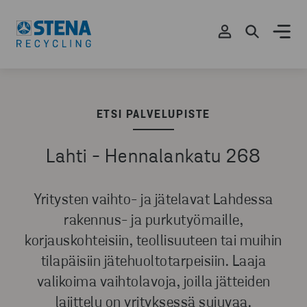
ETSI PALVELUPISTE
Lahti - Hennalankatu 268
Yritysten vaihto- ja jätelavat Lahdessa
rakennus- ja purkutyömaille,
korjauskohteisiin, teollisuuteen tai muihin
tilapäisiin jätehuoltotarpeisiin. Laaja
valikoima vaihtolavoja, joilla jätteiden
lajittelu on yrityksessä sujuvaa.