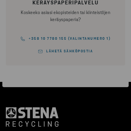
KERÄYSPAPERIPALVELU
Koskeeko asiasi ekopisteiden tai kiinteistöjen
keräyspaperia?
+358 10 7780 155 (VALINTANUMERO 1)
LÄHETÄ SÄHKÖPOSTIA