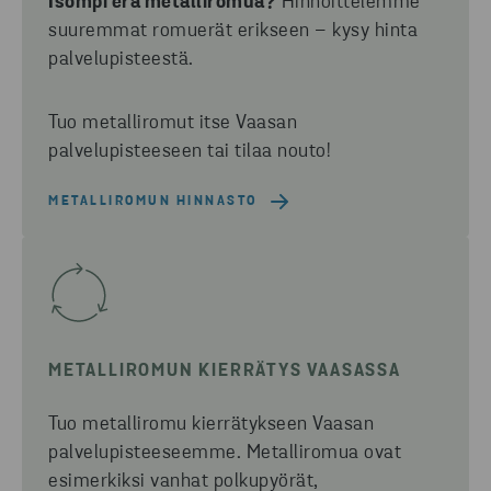
Isompi erä metalliromua?
Hinnoittelemme
suuremmat romuerät erikseen – kysy hinta
palvelupisteestä.
Tuo metalliromut itse Vaasan
palvelupisteeseen tai tilaa nouto!
METALLIROMUN HINNASTO
METALLIROMUN KIERRÄTYS VAASASSA
Tuo metalliromu kierrätykseen Vaasan
palvelupisteeseemme.
Metalliromua ovat
esimerkiksi vanhat polkupyörät,