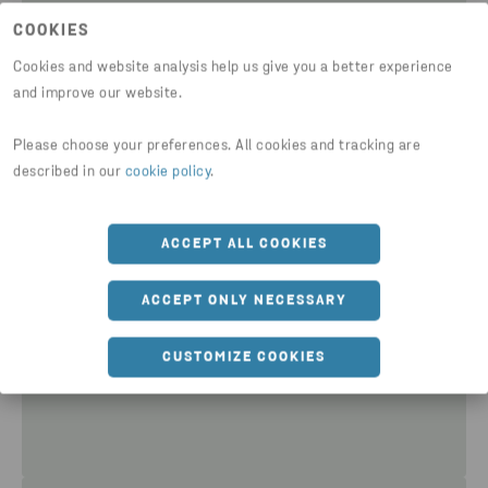
yläosasta) ja suunnittelemme sekä
COOKIES
hinnoittelemme palvelun.
Cookies and website analysis help us give you a better experience
Toimitamme lavat tarpeiden mukaan.
and improve our website.
Kun lava on täysi, hoidamme tyhjennyksen
Please choose your preferences. All cookies and tracking are
ja toimitamme
siirtoasiakirjan.
Meiltä saat
described in our
cookie policy
.
myös tarvittaessa jäteraportin.
Laskutamme kaikki palvelut yhdellä
ACCEPT ALL COOKIES
laskulla: vaihtolavan, kuljetuksen ja
jätteiden käsittelyn.
ACCEPT ONLY NECESSARY
Arvometalleista maksamme
maailmanmarkkinahintojen mukaisen
CUSTOMIZE COOKIES
hyvityksen.