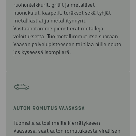
ruohonleikkurit, grillit ja metalliset
huonekalut, kaapelit, teräkset sekä tyhjät
metalliastiat ja metallitynnyrit.
Vastaanotamme pienet erät metalleja
veloituksetta.
T
uo metalliromut itse suoraan
Vaasan palvelupisteeseen tai tilaa niille nouto
,
jos kyseessä isompi erä.
AUTON ROMUTUS VAASASSA
Tuomalla autosi meille kierrätykseen
Vaasassa
, saat
auton romutuksesta
virallisen