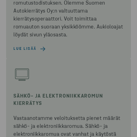
romutustodistuksen. Olemme Suomen
Autokierrätys Oy:n valtuuttama
kierrätysoperaattori.
Voit toimittaa
romuauton suoraan yksikköömme.
Aukioloajat
löydät sivun yläosasta.
LUE LISÄÄ
SÄHKÖ- JA ELEKTRONIIKKAROMUN
KIERRÄTYS
Vastaanotamme veloituksetta pienet määrät
sähkö- ja elektroniikkaromua. Sähkö- ja
elektroniikkaromua ovat vanhat ja käytöstä