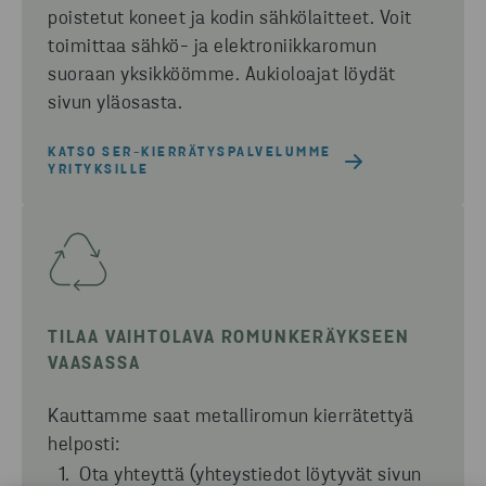
poistetut
koneet ja
kodin sähkölaitteet.
Voit
toimittaa sähkö- ja elektroniikkaromun
suoraan yksikköömme. Aukioloajat löydät
sivun yläosasta.
KATSO SER-KIERRÄTYSPALVELUMME
YRITYKSILLE
TILAA VAIHTOLAVA ROMUNKERÄYKSEEN
VAASASSA
Kauttamme saat metalliromun kierrätettyä
helposti
:
Ota yhteyttä (yhteystiedot löytyvät sivun